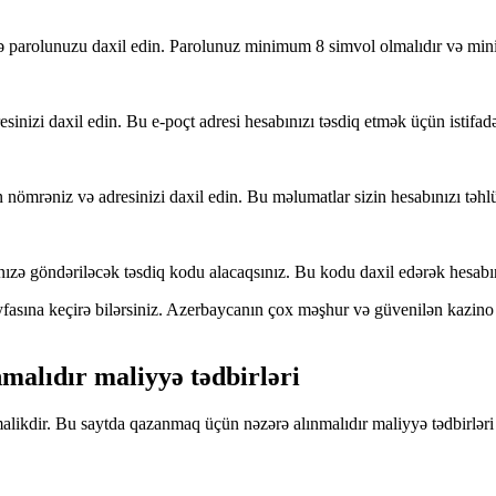
 və parolunuzu daxil edin. Parolunuz minimum 8 simvol olmalıdır və mini
esinizi daxil edin. Bu e-poçt adresi hesabınızı təsdiq etmək üçün istifad
n nömrəniz və adresinizi daxil edin. Bu məlumatlar sizin hesabınızı təhl
ızə göndəriləcək təsdiq kodu alacaqsınız. Bu kodu daxil edərək hesabını
asına keçirə bilərsiniz. Azerbaycanın çox məşhur və güvenilən kazino 
alıdır maliyyə tədbirləri
likdir. Bu saytda qazanmaq üçün nəzərə alınmalıdır maliyyə tədbirləri 