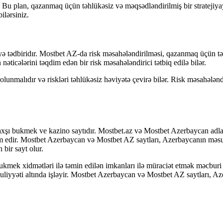
Bu plan, qazanmaq üçün təhlükəsiz və məqsədləndirilmiş bir stratejiya
ilərsiniz.
ə tədbiridır. Mostbet AZ-da risk məsahələndirilməsi, qazanmaq üçün təh
ticələrini təqdim edən bir risk məsahələndirici tətbiq edilə bilər.
unmalıdır və riskləri təhlükəsiz həviyətə çevirə bilər. Risk məsahələnd
ı bukmek ve kazino saytıdır. Mostbet.az və Mostbet Azerbaycan adları 
 edir. Mostbet Azerbaycan və Mostbet AZ saytları, Azerbaycanın məsuliy
bir sayt olur.
mek xidmətləri ilə təmin edilən imkanları ilə müraciət etmək məcburi o
liyyəti altında işləyir. Mostbet Azerbaycan və Mostbet AZ saytları, A