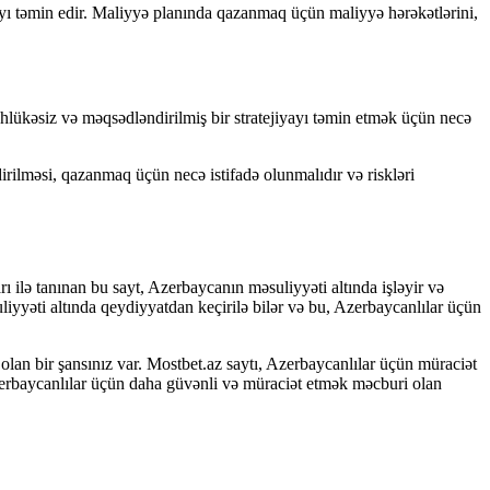
yı təmin edir. Maliyyə planında qazanmaq üçün maliyyə hərəkətlərini,
lükəsiz və məqsədləndirilmiş bir stratejiyayı təmin etmək üçün necə
irilməsi, qazanmaq üçün necə istifadə olunmalıdır və riskləri
ilə tanınan bu sayt, Azerbaycanın məsuliyyəti altında işləyir və
yəti altında qeydiyyatdan keçirilə bilər və bu, Azerbaycanlılar üçün
lan bir şansınız var. Mostbet.az saytı, Azerbaycanlılar üçün müraciət
zerbaycanlılar üçün daha güvənli və müraciət etmək məcburi olan