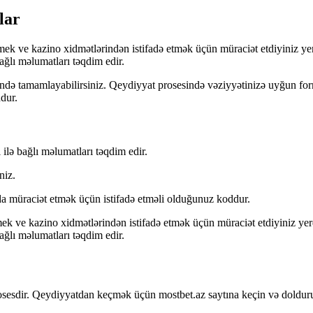
lar
ek ve kazino xidmətlərindən istifadə etmək üçün müraciət etdiyiniz ye
bağlı məlumatları təqdim edir.
də tamamlayabilirsiniz. Qeydiyyat prosesində vəziyyətinizə uyğun formal
dur.
 ilə bağlı məlumatları təqdim edir.
niz.
ında müraciət etmək üçün istifadə etməli olduğunuz koddur.
k ve kazino xidmətlərindən istifadə etmək üçün müraciət etdiyiniz yer
bağlı məlumatları təqdim edir.
osesdir. Qeydiyyatdan keçmək üçün mostbet.az saytına keçin və doldur