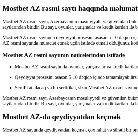
Mostbet AZ rəsmi saytı haqqında məlumat
Mostbet AZ rəsmi saytı, Azerbaycanın məsuliyyətli və güvenilən bukm
saytlarından biridir. Bu sayt, oyunlar, yarışmalar və kredit kartları ilə 
Mostbet AZ rəsmi saytında qeydiyyat prosesini əsasən 5-10 dəqiqə için
AZ rəsmi saytında müraciət etmək üçün istifadə etməli olduğunuz kod
Mostbet AZ rəsmi saytının nəticələrindən istifadə
Mostbet AZ rəsmi saytında oyunlar, yarışmalar və kredit kartları
Qeydiyyat prosesini əsasən 5-10 dəqiqə içində tamamlayabilirsi
Sertifikat alacaq və bu sertifikat, sizin Mostbet AZ rəsmi sayt
Mostbet AZ rəsmi sayt, Azerbaycanın məsuliyyətli və güvenilən bukme
saytlarından biridir. Bu sayt, oyunlar, yarışmalar və kredit kartları ilə 
Mostbet AZ-da qeydiyyatdan keçmək
Mostbet AZ saytında qeydiyyatdan keçmək çox rahat və sürətli bir pr