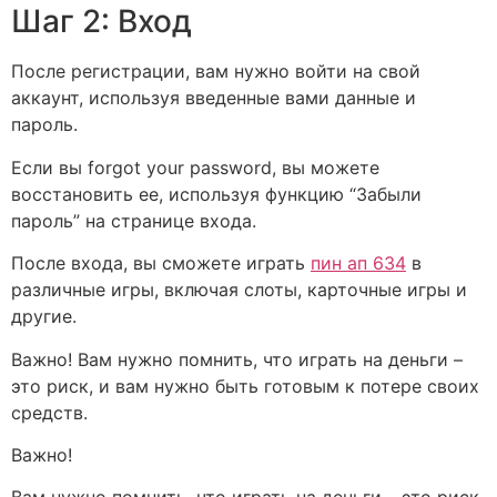
Шаг 2: Вход
После регистрации, вам нужно войти на свой
аккаунт, используя введенные вами данные и
пароль.
Если вы forgot your password, вы можете
восстановить ее, используя функцию “Забыли
пароль” на странице входа.
После входа, вы сможете играть
пин ап 634
в
различные игры, включая слоты, карточные игры и
другие.
Важно! Вам нужно помнить, что играть на деньги –
это риск, и вам нужно быть готовым к потере своих
средств.
Важно!