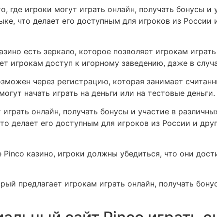
о, где игроки могут играть онлайн, получать бонусы и 
ыке, что делает его доступным для игроков из России и
азино есть зеркало, которое позволяет игрокам играть
ет игрокам доступ к игорному заведению, даже в случа
озможен через регистрацию, которая занимает считан
огут начать играть на деньги или на тестовые деньги.
ут играть онлайн, получать бонусы и участие в различн
что делает его доступным для игроков из России и друг
Pinco казино, игроки должны убедиться, что они достиг
орый предлагает игрокам играть онлайн, получать бону