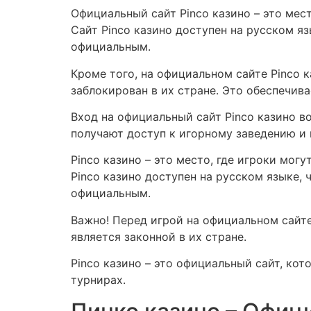
Официальный сайт Pinco казино – это мест
Сайт Pinco казино доступен на русском яз
официальным.
Кроме того, на официальном сайте Pinco к
заблокирован в их стране. Это обеспечива
Вход на официальный сайт Pinco казино в
получают доступ к игорному заведению и м
Pinco казино – это место, где игроки мог
Pinco казино доступен на русском языке, 
официальным.
Важно! Перед игрой на официальном сайте 
является законной в их стране.
Pinco казино – это официальный сайт, кот
турнирах.