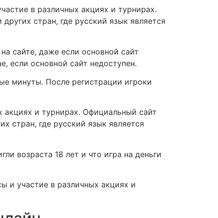
участие в различных акциях и турнирах.
 других стран, где русский язык является
 на сайте, даже если основной сайт
е, если основной сайт недоступен.
ные минуты. После регистрации игроки
ых акциях и турнирах. Официальный сайт
их стран, где русский язык является
ли возраста 18 лет и что игра на деньги
сы и участие в различных акциях и