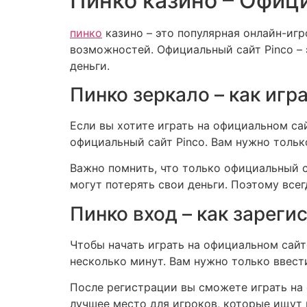
Пинко казино – Офици
пинко
казино – это популярная онлайн-иг
возможностей. Официальный сайт Pinco – 
деньги.
Пинко зеркало – как игр
Если вы хотите играть на официальном сай
официальный сайт Pinco. Вам нужно тольк
Важно помнить, что только официальный 
могут потерять свои деньги. Поэтому всег
Пинко вход – как зареги
Чтобы начать играть на официальном сайт
несколько минут. Вам нужно только ввест
После регистрации вы сможете играть на 
лучшее место для игроков, которые ищут