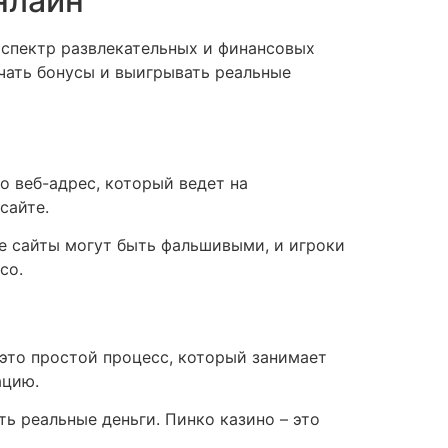
нлайн
 спектр развлекательных и финансовых
учать бонусы и выигрывать реальные
то веб-адрес, который ведет на
сайте.
е сайты могут быть фальшивыми, и игроки
co.
 это простой процесс, который занимает
ацию.
ь реальные деньги. Пинко казино – это