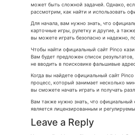
может быть сложной задачей. Однако, есл
рассмотрим, как найти и использовать оф
Для начала, вам нужно знать, что официал
карточные игры, рулетку и другие, а такж
вы можете играть безопасно и надежно, п
Чтобы найти официальный сайт Pinco казин
Вам будет предложен список результатов,
не вводить в поисковике фальшивые адре
Когда вы найдете официальный сайт Pinco 
процесс, который занимает несколько мин
вы сможете начать играть и получать раз
Вам также нужно знать, что официальный с
является лицензированным и регулируемы
Leave a Reply