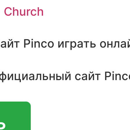
l Church
айт Pinco играть онла
фициальный сайт Pinco
Ь