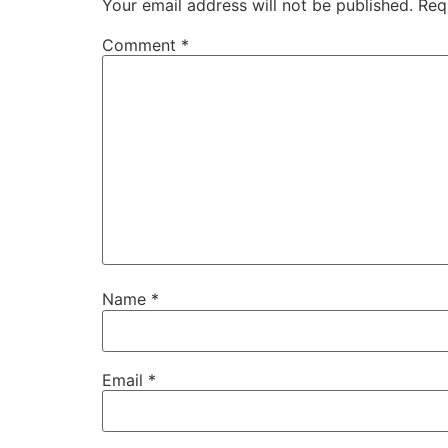
Your email address will not be published.
Req
Comment
*
Name
*
Email
*