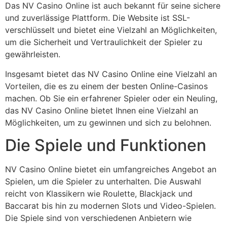
Das NV Casino Online ist auch bekannt für seine sichere
und zuverlässige Plattform. Die Website ist SSL-
verschlüsselt und bietet eine Vielzahl an Möglichkeiten,
um die Sicherheit und Vertraulichkeit der Spieler zu
gewährleisten.
Insgesamt bietet das NV Casino Online eine Vielzahl an
Vorteilen, die es zu einem der besten Online-Casinos
machen. Ob Sie ein erfahrener Spieler oder ein Neuling,
das NV Casino Online bietet Ihnen eine Vielzahl an
Möglichkeiten, um zu gewinnen und sich zu belohnen.
Die Spiele und Funktionen
NV Casino Online bietet ein umfangreiches Angebot an
Spielen, um die Spieler zu unterhalten. Die Auswahl
reicht von Klassikern wie Roulette, Blackjack und
Baccarat bis hin zu modernen Slots und Video-Spielen.
Die Spiele sind von verschiedenen Anbietern wie