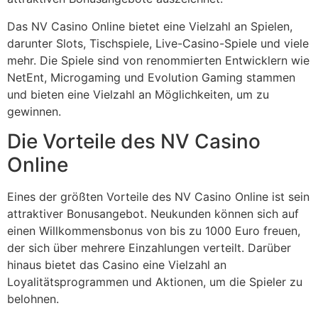
Das NV Casino Online bietet eine Vielzahl an Spielen,
darunter Slots, Tischspiele, Live-Casino-Spiele und viele
mehr. Die Spiele sind von renommierten Entwicklern wie
NetEnt, Microgaming und Evolution Gaming stammen
und bieten eine Vielzahl an Möglichkeiten, um zu
gewinnen.
Die Vorteile des NV Casino
Online
Eines der größten Vorteile des NV Casino Online ist sein
attraktiver Bonusangebot. Neukunden können sich auf
einen Willkommensbonus von bis zu 1000 Euro freuen,
der sich über mehrere Einzahlungen verteilt. Darüber
hinaus bietet das Casino eine Vielzahl an
Loyalitätsprogrammen und Aktionen, um die Spieler zu
belohnen.