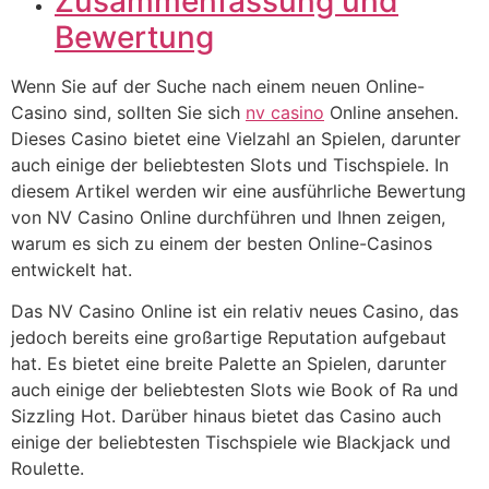
Zusammenfassung und
Bewertung
Wenn Sie auf der Suche nach einem neuen Online-
Casino sind, sollten Sie sich
nv casino
Online ansehen.
Dieses Casino bietet eine Vielzahl an Spielen, darunter
auch einige der beliebtesten Slots und Tischspiele. In
diesem Artikel werden wir eine ausführliche Bewertung
von NV Casino Online durchführen und Ihnen zeigen,
warum es sich zu einem der besten Online-Casinos
entwickelt hat.
Das NV Casino Online ist ein relativ neues Casino, das
jedoch bereits eine großartige Reputation aufgebaut
hat. Es bietet eine breite Palette an Spielen, darunter
auch einige der beliebtesten Slots wie Book of Ra und
Sizzling Hot. Darüber hinaus bietet das Casino auch
einige der beliebtesten Tischspiele wie Blackjack und
Roulette.