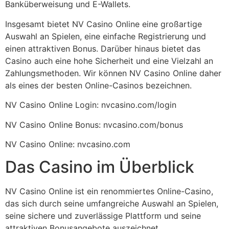
Banküberweisung und E-Wallets.
Insgesamt bietet NV Casino Online eine großartige
Auswahl an Spielen, eine einfache Registrierung und
einen attraktiven Bonus. Darüber hinaus bietet das
Casino auch eine hohe Sicherheit und eine Vielzahl an
Zahlungsmethoden. Wir können NV Casino Online daher
als eines der besten Online-Casinos bezeichnen.
NV Casino Online Login: nvcasino.com/login
NV Casino Online Bonus: nvcasino.com/bonus
NV Casino Online: nvcasino.com
Das Casino im Überblick
NV Casino Online ist ein renommiertes Online-Casino,
das sich durch seine umfangreiche Auswahl an Spielen,
seine sichere und zuverlässige Plattform und seine
attraktiven Bonusangebote auszeichnet.