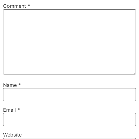
Comment
*
Name
*
Email
*
Website