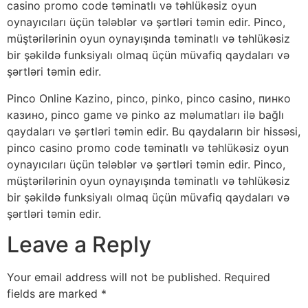
casino promo code təminatlı və təhlükəsiz oyun
oynayıcıları üçün tələblər və şərtləri təmin edir. Pinco,
müştərilərinin oyun oynayışında təminatlı və təhlükəsiz
bir şəkildə funksiyalı olmaq üçün müvafiq qaydaları və
şərtləri təmin edir.
Pinco Online Kazino, pinco, pinko, pinco casino, пинко
казино, pinco game və pinko az məlumatları ilə bağlı
qaydaları və şərtləri təmin edir. Bu qaydaların bir hissəsi,
pinco casino promo code təminatlı və təhlükəsiz oyun
oynayıcıları üçün tələblər və şərtləri təmin edir. Pinco,
müştərilərinin oyun oynayışında təminatlı və təhlükəsiz
bir şəkildə funksiyalı olmaq üçün müvafiq qaydaları və
şərtləri təmin edir.
Leave a Reply
Your email address will not be published.
Required
fields are marked
*