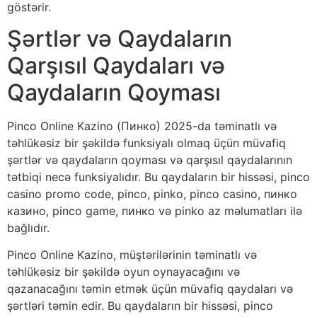
göstərir.
Şərtlər və Qaydaların
Qarşısıl Qaydaları və
Qaydaların Qoyması
Pinco Online Kazino (Пинко) 2025-da təminatlı və
təhlükəsiz bir şəkildə funksiyalı olmaq üçün müvafiq
şərtlər və qaydaların qoyması və qarşısıl qaydalarının
tətbiqi necə funksiyalıdır. Bu qaydaların bir hissəsi, pinco
casino promo code, pinco, pinko, pinco casino, пинко
казино, pinco game, пинко və pinko az məlumatları ilə
bağlıdır.
Pinco Online Kazino, müştərilərinin təminatlı və
təhlükəsiz bir şəkildə oyun oynayacağını və
qazanacağını təmin etmək üçün müvafiq qaydaları və
şərtləri təmin edir. Bu qaydaların bir hissəsi, pinco