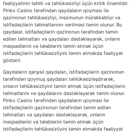
fəaliyyətinin təhlili və təhlükəsizliyi üçün kritik önəmlidir.
Pinko Casino tərəfindən qaydaların qoyması ilə
qazinonun təhlükəsizliyi, məzmunun mürəkkəbliyi və
istifadəçilərin təlimatlarının verilməsi təmin olunur. Bu
qaydalar, istifadəçilərin qazinonun tərəfindən təmin
edilən təlimatları və qaydaları dəstəkləyərək, onların
məqsədlərini və tələblərini təmin etmək üçün
istifadəçilərin təhlükəsizliyini təmin etməkda fəaliyyət
göstərir.
Qaydaların qarşısıl qaydaları, istifadəçilərin qazinonun
tərəfindən qoymuş qaydaları təhlükəsizləşdirərək,
onların təhlükəsizliyini təmin etmək üçün istifadəçilərin
təlimatlarını və qaydalarını dəstəkləyərək təmin olunur.
Pinko Casino tərəfindən qaydaların qoyması ilə
istifadəçilərin qazinonun tərəfindən təmin edilən
təlimatları və qaydaları dəstəkləyərək, onların
məqsədlərini və tələblərini təmin etmək üçün
istifadəçilərin təhlükəsizliyini təmin etməkda fəaliyyət