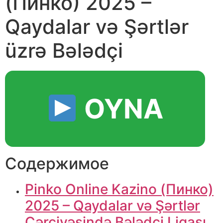
(Пинко) 2025 –
Qaydalar və Şərtlər
üzrə Bələdçi
OYNA
Содержимое
Pinko Online Kazino (Пинко)
2025 – Qaydalar və Şərtlər
Çərçivəsində Bələdci Liqası