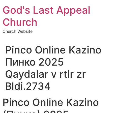
Skip
God's Last Appeal
to
content
Church
Church Website
Pinco Online Kazino
Пинко 2025
Qaydalar v rtlr zr
Bldi.2734
Pinco Online Kazino