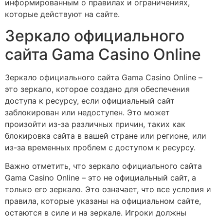
информированным о правилах и ограничениях,
которые действуют на сайте.
Зеркало официального
сайта Gama Casino Online
Зеркало официального сайта Gama Casino Online –
это зеркало, которое создано для обеспечения
доступа к ресурсу, если официальный сайт
заблокирован или недоступен. Это может
произойти из-за различных причин, таких как
блокировка сайта в вашей стране или регионе, или
из-за временных проблем с доступом к ресурсу.
Важно отметить, что зеркало официального сайта
Gama Casino Online – это не официальный сайт, а
только его зеркало. Это означает, что все условия и
правила, которые указаны на официальном сайте,
остаются в силе и на зеркале. Игроки должны