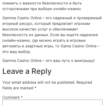
помнить о важности безопасности и быть
осторожными при выборе онлайн-казино.
Gamma Casino Online – это надежный и проверенный
игорный ресурс, который предлагает игрокам
высокое качество услуг и обеспечивает
безопасность их данных. Если вы ищете надежное
онлайн-казино, где можно играть в игровые
автоматы и азартные игры, то Gama Casino Online –
это ваш выбор.
Gamma Casino Online – это ваш путь к выигрышу!
Leave a Reply
Your email address will not be published.
Required
fields are marked
*
Comment
*