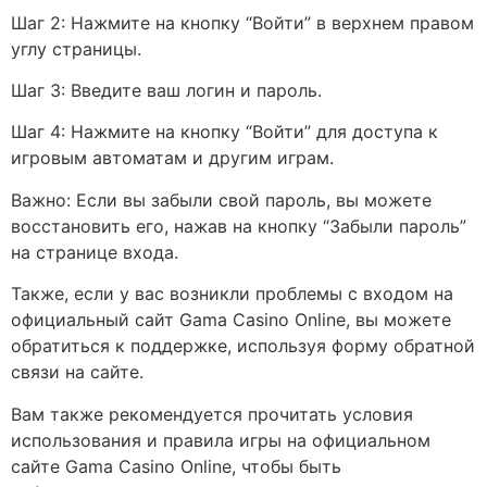
Шаг 2: Нажмите на кнопку “Войти” в верхнем правом
углу страницы.
Шаг 3: Введите ваш логин и пароль.
Шаг 4: Нажмите на кнопку “Войти” для доступа к
игровым автоматам и другим играм.
Важно: Если вы забыли свой пароль, вы можете
восстановить его, нажав на кнопку “Забыли пароль”
на странице входа.
Также, если у вас возникли проблемы с входом на
официальный сайт Gama Casino Online, вы можете
обратиться к поддержке, используя форму обратной
связи на сайте.
Вам также рекомендуется прочитать условия
использования и правила игры на официальном
сайте Gama Casino Online, чтобы быть