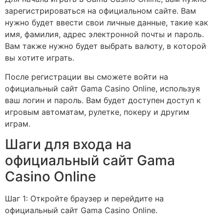
зарегистрироваться на официальном сайте. Вам
нужно будет ввести свои личные данные, такие как
имя, фамилия, адрес электронной почты и пароль.
Вам также нужно будет выбрать валюту, в которой
вы хотите играть.
После регистрации вы сможете войти на
официальный сайт Gama Casino Online, используя
ваш логин и пароль. Вам будет доступен доступ к
игровым автоматам, рулетке, покеру и другим
играм.
Шаги для входа на
официальный сайт Gama
Casino Online
Шаг 1: Откройте браузер и перейдите на
официальный сайт Gama Casino Online.