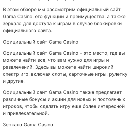
В этом обзоре мы рассмотрим официальный сайт
Gama Casino, его функции и преимущества, а также
зеркало для доступа к играм в случае блокировки
официального сайта.
Официальный сайт Gama Casino
Официальный сайт Gama Casino – это место, где вы
можете найти все, что вам нужно для игры и
развлечений. Здесь вы можете найти широкий
спектр игр, включая слоты, карточные игры, рулетку
и другие.
Официальный сайт Gama Casino также предлагает
различные бонусы и акции для новых и постоянных
игроков, чтобы сделать игру еще более интересной
и привлекательной.
Зеркало Gama Casino