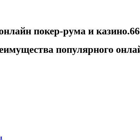
нлайн покер-рума и казино.66 
еимущества популярного онлай
и