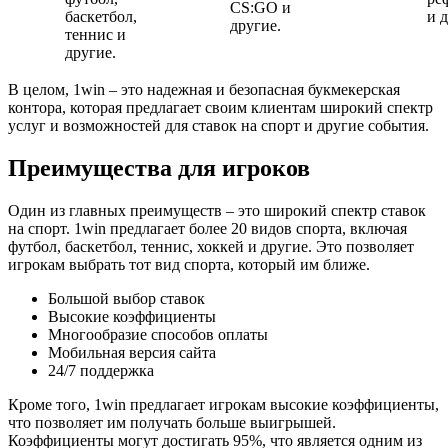
CS:GO и
баскетбол,
и 
другие.
теннис и
другие.
В целом, 1win – это надежная и безопасная букмекерская
контора, которая предлагает своим клиентам широкий спектр
услуг и возможностей для ставок на спорт и другие события.
Преимущества для игроков
Один из главных преимуществ – это широкий спектр ставок
на спорт. 1win предлагает более 20 видов спорта, включая
футбол, баскетбол, теннис, хоккей и другие. Это позволяет
игрокам выбрать тот вид спорта, который им ближе.
Большой выбор ставок
Высокие коэффициенты
Многообразие способов оплаты
Мобильная версия сайта
24/7 поддержка
Кроме того, 1win предлагает игрокам высокие коэффициенты,
что позволяет им получать больше выигрышей.
Коэффициенты могут достигать 95%, что является одним из