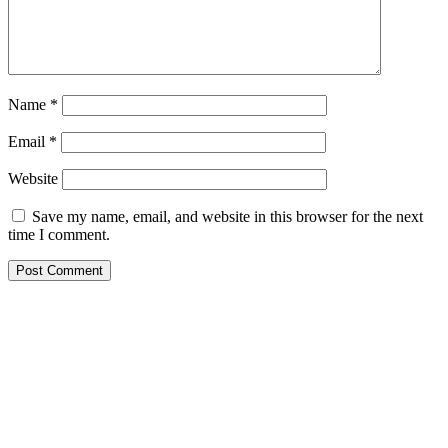
Name
*
Email
*
Website
Save my name, email, and website in this browser for the next
time I comment.