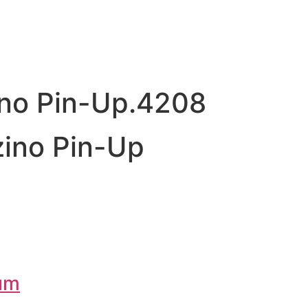
ino Pin-Up.4208
zino Pin-Up
ım