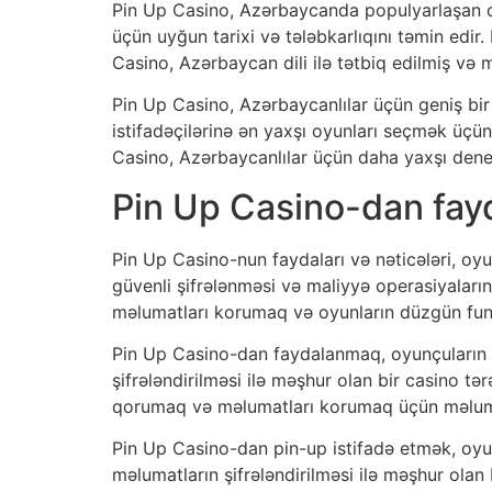
Pin Up Casino, Azərbaycanda populyarlaşan onl
üçün uyğun tarixi və tələbkarlıqını təmin edir
Casino, Azərbaycan dili ilə tətbiq edilmiş və m
Pin Up Casino, Azərbaycanlılar üçün geniş bir q
istifadəçilərinə ən yaxşı oyunları seçmək üçün
Casino, Azərbaycanlılar üçün daha yaxşı dene
Pin Up Casino-dan fayda
Pin Up Casino-nun faydaları və nəticələri, oy
güvenli şifrələnməsi və maliyyə operasiyaların
məlumatları korumaq və oyunların düzgün funk
Pin Up Casino-dan faydalanmaq, oyunçuların 
şifrələndirilməsi ilə məşhur olan bir casino 
qorumaq və məlumatları korumaq üçün məlumatl
Pin Up Casino-dan pin-up istifadə etmək, oy
məlumatların şifrələndirilməsi ilə məşhur ola