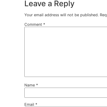
Leave a Reply
Your email address will not be published.
Req
Comment
*
Name
*
Email
*