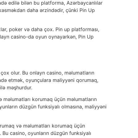
də edilə bilən bu platforma, Azərbaycanlılar
ən kəsməkdan daha ərzindədir, çünki Pin Up
zlar, poker və daha çox. Pin up platforması,
 Onlayn casino-da oyun oynayarkən, Pin Up
 çox olur. Bu onlayn casino, məlumatların
tifadə etmək, oyunçulara maliyyəni qorumaq,
ilə məşhurdur.
və məlumatları korumaq üçün məlumatların
yunların düzgün funksiyalı olmasına, maliyyəni
 qorumaq və məlumatları korumaq üçün
. Bu casino, oyunların düzgün funksiyalı