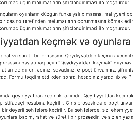
orumaq üçün məlumatların şifrələndirilməsi ilə məşhurdur.
unçuların oyunların düzgün funksiyalı olmasına, maliyyəni
n bir casino tərəfindən məlumatların qorunmasına kömək edir
orumaq üçün məlumatların şifrələndirilməsi ilə məşhurdur.
iyyatdan keçmək və oyunlara
hat və sürətli bir prosesdir. Qeydiyyatdan keçmək üçün il
t prosesini başlatmaq üçün “Qeydiyyatdan keçmək” düyməsin
ları doldurun: adınız, soyadınız, e-poçt ünvanınız, şifrəni
yacaq. Formu təqdim etdikdən sonra, hesabınız yaradılıb və 
dımda qeydiyyatdan keçmək lazımdır. Qeydiyyatdan keçməkda
stifadəçi hesabına keçirilir. Giriş prosesində e-poçt ünvanınız
r dəyərli səhifələrə keçirilir. Bu səhifələrdə, sizi əhəmiyyət
unlara baxım, rahat və sürətli bir prosesdir, və siz ən yax