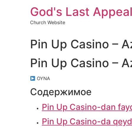
Skip
God's Last Appea
to
content
Church Website
Pin Up Casino – 
Pin Up Casino – 
OYNA
Содержимое
Pin Up Casino-dan fayda
Pin Up Casino-da qeyd