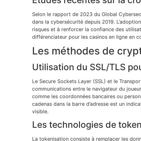
Selon le rapport de 2023 du Global Cybersec
dans la cybersécurité depuis 2019. L’adoption d
risques et à renforcer la confiance des utili
différenciateur pour les casinos en ligne en c
Les méthodes de crypt
Utilisation du SSL/TLS po
Le Secure Sockets Layer (SSL) et le Transpor
communications entre le navigateur du joueur 
comme les coordonnées bancaires ou personnel
cadenas dans la barre d’adresse est un indicate
visible.
Les technologies de token
La tokenisation consiste à remplacer les donn