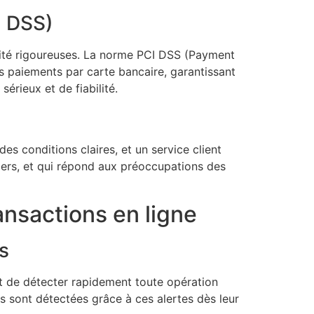
I DSS)
rité rigoureuses. La norme PCI DSS (Payment
es paiements par carte bancaire, garantissant
érieux et de fiabilité.
es conditions claires, et un service client
uliers, et qui répond aux préoccupations des
ansactions en ligne
s
t de détecter rapidement toute opération
s sont détectées grâce à ces alertes dès leur