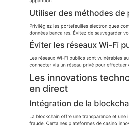
apparition.
Utiliser des méthodes de 
Privilégiez les portefeuilles électroniques co
données bancaires. Évitez de sauvegarder vos
Éviter les réseaux Wi-Fi p
Les réseaux Wi-Fi publics sont vulnérables a
connecter via un réseau privé pour effectuer 
Les innovations techno
en direct
Intégration de la blockcha
La blockchain offre une transparence et une 
fraude. Certaines plateformes de casino innova