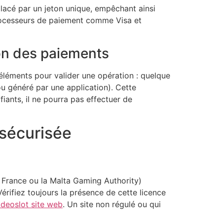
lacé par un jeton unique, empêchant ainsi
 processeurs de paiement comme Visa et
ion des paiements
éléments pour valider une opération : quelque
 généré par une application). Cette
iants, il ne pourra pas effectuer de
 sécurisée
n France ou la Malta Gaming Authority)
érifiez toujours la présence de cette licence
odeoslot site web
. Un site non régulé ou qui