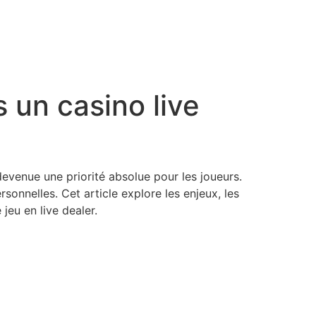
 un casino live
 devenue une priorité absolue pour les joueurs.
sonnelles. Cet article explore les enjeux, les
jeu en live dealer.