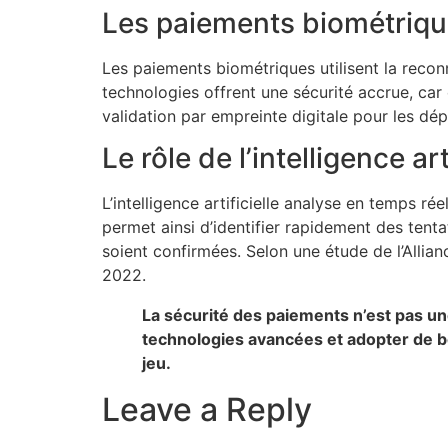
Les paiements biométriqu
Les paiements biométriques utilisent la recon
technologies offrent une sécurité accrue, car 
validation par empreinte digitale pour les dépô
Le rôle de l’intelligence a
L’intelligence artificielle analyse en temps
permet ainsi d’identifier rapidement des tent
soient confirmées. Selon une étude de l’Allianc
2022.
La sécurité des paiements n’est pas une
technologies avancées et adopter de b
jeu.
Leave a Reply