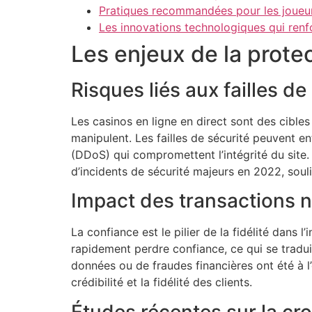
Pratiques recommandées pour les joueurs
Les innovations technologiques qui renf
Les enjeux de la protec
Risques liés aux failles d
Les casinos en ligne en direct sont des cibles
manipulent. Les failles de sécurité peuvent e
(DDoS) qui compromettent l’intégrité du site
d’incidents de sécurité majeurs en 2022, soul
Impact des transactions n
La confiance est le pilier de la fidélité dans 
rapidement perdre confiance, ce qui se tradui
données ou de fraudes financières ont été à l’
crédibilité et la fidélité des clients.
Études récentes sur la cr