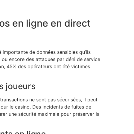
os en ligne en direct
té importante de données sensibles qu’ils
s, ou encore des attaques par déni de service
on, 45% des opérateurs ont été victimes
s joueurs
s transactions ne sont pas sécurisées, il peut
our le casino. Des incidents de fuites de
surer une sécurité maximale pour préserver la
nts en ligne