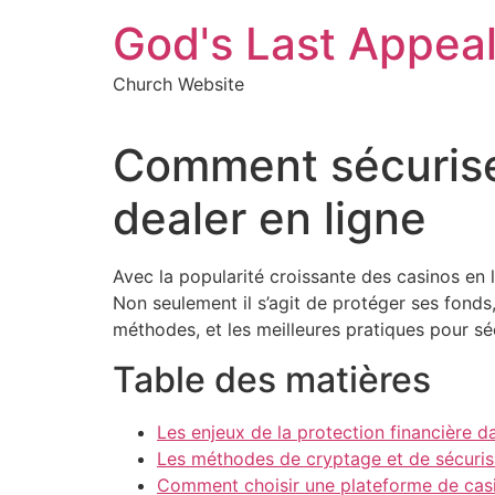
Skip
God's Last Appea
to
content
Church Website
Comment sécuriser
dealer en ligne
Avec la popularité croissante des casinos en l
Non seulement il s’agit de protéger ses fonds,
méthodes, et les meilleures pratiques pour sé
Table des matières
Les enjeux de la protection financière da
Les méthodes de cryptage et de sécuris
Comment choisir une plateforme de casin