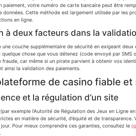
un paiement, votre numéro de carte bancaire peut être remp
e de données. Cette méthode est largement utilisée par les
tions en ligne.
ion à deux facteurs dans la validat
ute une couche supplémentaire de sécurité en exigeant deux 
 quelque chose que vous détenez (code envoyé par SMS ou
fraude, car même si un pirate parvient à obtenir vos identif
t ainsi la validation des paiements.
ateforme de casino fiable et
cence et la régulation d’un site
 (par exemple l’Autorité de Régulation des Jeux en Ligne e
ictes en matière de sécurité, d’équité et de transparence. V
e à jour. Pour mieux comprendre ces garanties, consultez le
r
.