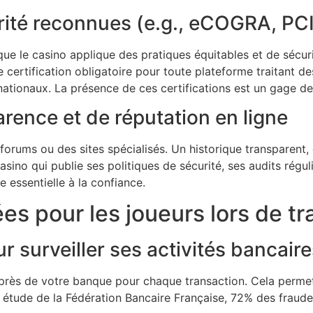
urité reconnues (e.g., eCOGRA, PC
ue le casino applique des pratiques équitables et de sécu
 certification obligatoire pour toute plateforme traitant d
ationaux. La présence de ces certifications est un gage de s
rence et de réputation en ligne
forums ou des sites spécialisés. Un historique transparent, d
 casino qui publie ses politiques de sécurité, ses audits rég
 essentielle à la confiance.
 pour les joueurs lors de tr
r surveiller ses activités bancaire
uprès de votre banque pour chaque transaction. Cela perme
 étude de la Fédération Bancaire Française, 72% des fraude