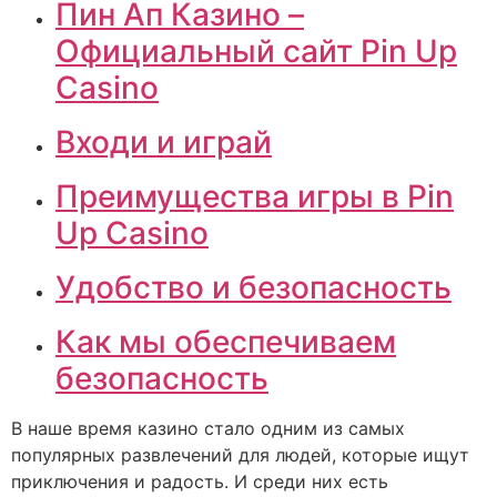
Пин Ап Казино –
Официальный сайт Pin Up
Casino
Входи и играй
Преимущества игры в Pin
Up Casino
Удобство и безопасность
Как мы обеспечиваем
безопасность
В наше время казино стало одним из самых
популярных развлечений для людей, которые ищут
приключения и радость. И среди них есть