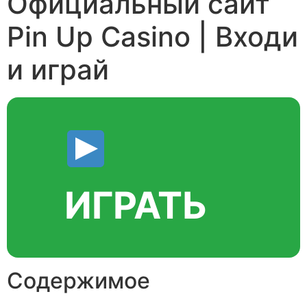
Официальный сайт
Pin Up Casino | Входи
и играй
ИГРАТЬ
Содержимое