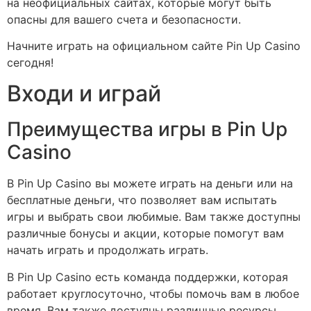
на неофициальных сайтах, которые могут быть
опасны для вашего счета и безопасности.
Начните играть на официальном сайте Pin Up Casino
сегодня!
Входи и играй
Преимущества игры в Pin Up
Casino
В Pin Up Casino вы можете играть на деньги или на
бесплатные деньги, что позволяет вам испытать
игры и выбрать свои любимые. Вам также доступны
различные бонусы и акции, которые помогут вам
начать играть и продолжать играть.
В Pin Up Casino есть команда поддержки, которая
работает круглосуточно, чтобы помочь вам в любое
время. Вам также доступны различные ресурсы,