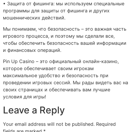
• Защита от фишинга: мы используем специальные
программы для защиты от фишинга и других
мошеннических действий.
Мы понимаем, что безопасность – это важная часть
игрового процесса, и поэтому мы сделали все,
чтобы обеспечить безопасность вашей информации
и финансовых операций.
Pin Up Casino – это официальный онлайн-казино,
которое обеспечивает своим игрокам
максимальное удобство и безопасность при
проведении игровых сессий. Мы рады видеть вас на
своих страницах и обеспечивать вам лучшие
условия для игры!
Leave a Reply
Your email address will not be published.
Required
fields are marked
*