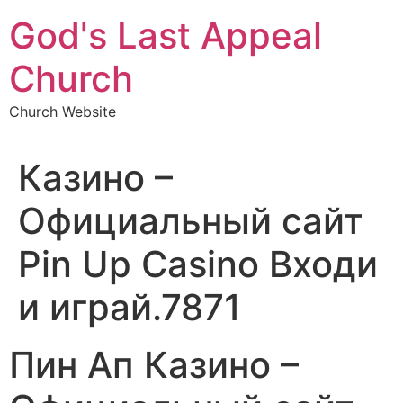
Skip
God's Last Appeal
to
content
Church
Church Website
Казино –
Официальный сайт
Pin Up Casino Входи
и играй.7871
Пин Ап Казино –