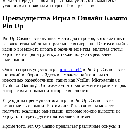
Важно! Перед началом игры, пожалуйста, ознакомьтесь с
условиями и правилами игры в Pin Up Casino.
Преимущества Игры в Онлайн Казино
Pin Up
Pin Up Casino – это лучшее место для игроков, которые ищут
развлекательный опыт и реальные выигрыши. В этом онлайн-
казино вы можете играть в различные игры, включая слоты,
карточные игры и рулетку, а также получать реальные
выигрыши.
Один из преимуществ игры
пин ап 634
в Pin Up Casino – это
широкий выбор игр. Здесь вы можете найти игры от
известных разработчиков, таких как NetEnt, Microgaming и
Evolution Gaming. Это означает, что вы можете играть в игры,
которые вам знакомы и которые вы любите.
Еще одним преимуществом игры в Pin Up Casino – это
реальные выигрыши. В этом онлайн-казино вы можете
получать реальные выигрыши, которые можно вывести на
карту или через другие платежные системы.
Кроме того, Pin Up Casino предлагает различные бонусы и