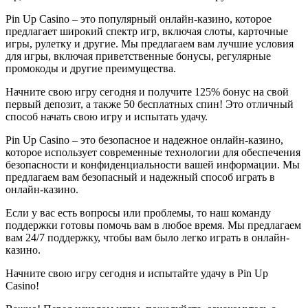
Pin Up Casino – это популярный онлайн-казино, которое
предлагает широкий спектр игр, включая слоты, карточные
игры, рулетку и другие. Мы предлагаем вам лучшие условия
для игры, включая приветственные бонусы, регулярные
промокоды и другие преимущества.
Начните свою игру сегодня и получите 125% бонус на свой
первый депозит, а также 50 бесплатных спин! Это отличный
способ начать свою игру и испытать удачу.
Pin Up Casino – это безопасное и надежное онлайн-казино,
которое использует современные технологии для обеспечения
безопасности и конфиденциальности вашей информации. Мы
предлагаем вам безопасный и надежный способ играть в
онлайн-казино.
Если у вас есть вопросы или проблемы, то наш команду
поддержки готовы помочь вам в любое время. Мы предлагаем
вам 24/7 поддержку, чтобы вам было легко играть в онлайн-
казино.
Начните свою игру сегодня и испытайте удачу в Pin Up
Casino!