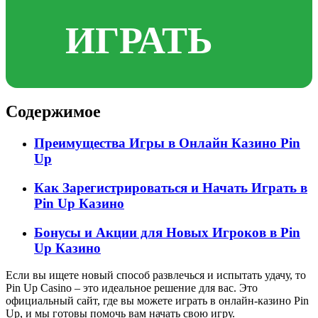
ИГРАТЬ
Содержимое
Преимущества Игры в Онлайн Казино Pin
Up
Как Зарегистрироваться и Начать Играть в
Pin Up Казино
Бонусы и Акции для Новых Игроков в Pin
Up Казино
Если вы ищете новый способ развлечься и испытать удачу, то
Pin Up Casino – это идеальное решение для вас. Это
официальный сайт, где вы можете играть в онлайн-казино Pin
Up, и мы готовы помочь вам начать свою игру.