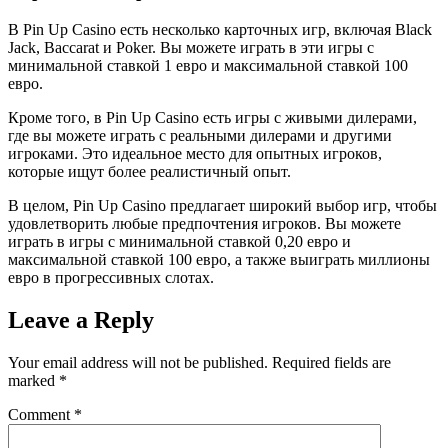
В Pin Up Casino есть несколько карточных игр, включая Black
Jack, Baccarat и Poker. Вы можете играть в эти игры с
минимальной ставкой 1 евро и максимальной ставкой 100
евро.
Кроме того, в Pin Up Casino есть игры с живыми дилерами,
где вы можете играть с реальными дилерами и другими
игроками. Это идеальное место для опытных игроков,
которые ищут более реалистичный опыт.
В целом, Pin Up Casino предлагает широкий выбор игр, чтобы
удовлетворить любые предпочтения игроков. Вы можете
играть в игры с минимальной ставкой 0,20 евро и
максимальной ставкой 100 евро, а также выиграть миллионы
евро в прогрессивных слотах.
Leave a Reply
Your email address will not be published.
Required fields are
marked
*
Comment
*