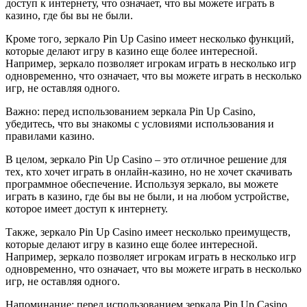
доступ к интернету, что означает, что вы можете играть в
казино, где бы вы не были.
Кроме того, зеркало Pin Up Casino имеет несколько функций,
которые делают игру в казино еще более интересной.
Например, зеркало позволяет игрокам играть в несколько игр
одновременно, что означает, что вы можете играть в несколько
игр, не оставляя одного.
Важно: перед использованием зеркала Pin Up Casino,
убедитесь, что вы знакомы с условиями использования и
правилами казино.
В целом, зеркало Pin Up Casino – это отличное решение для
тех, кто хочет играть в онлайн-казино, но не хочет скачивать
программное обеспечение. Используя зеркало, вы можете
играть в казино, где бы вы не были, и на любом устройстве,
которое имеет доступ к интернету.
Также, зеркало Pin Up Casino имеет несколько преимуществ,
которые делают игру в казино еще более интересной.
Например, зеркало позволяет игрокам играть в несколько игр
одновременно, что означает, что вы можете играть в несколько
игр, не оставляя одного.
Напоминание: перед использованием зеркала Pin Up Casino,