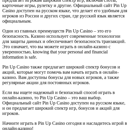
предлагает игрокам широкий спектр игр, включая слоты,
карточные игры, рулетку и другие. Официальный сайт Pin Up
Casino доступен на русском языке, что делает его удобным для
игроков из России и других стран, где русский язык является
официальным.
Один из главных преимуществ Pin Up Casino – это его
безопасность. Казино использует современные технологии
для защиты данных и обеспечивает безопасность транзакций.
Это означает, что вы можете играть в онлайн-казино с
уверенностью, knowing that your personal and financial
information is safe.
Pin Up Casino также предлагает широкий спектр бонусов и
акций, которые могут помочь вам начать играть в онлайн-
казино. Вам доступны бонусы для новых игроков, а также
регулярные акции для постоянных игроков.
Если вы ищете надежный и безопасный способ играть в
онлайн-казино, то Pin Up Casino – это ваш выбор.
Официальный сайт Pin Up Casino доступен на русском языке,
и он предлагает широкий спектр игр, бонусов и акций для
игроков.
Начните играть в Pin Up Casino сегодня и насладитесь игрой в
онлайн-казино!