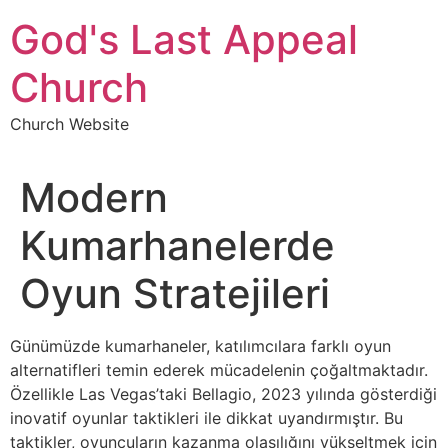
Skip
God's Last Appeal
to
content
Church
Church Website
Modern
Kumarhanelerde
Oyun Stratejileri
Günümüzde kumarhaneler, katılımcılara farklı oyun
alternatifleri temin ederek mücadelenin çoğaltmaktadır.
Özellikle Las Vegas’taki Bellagio, 2023 yılında gösterdiği
inovatif oyunlar taktikleri ile dikkat uyandırmıştır. Bu
taktikler, oyuncuların kazanma olasılığını yükseltmek için