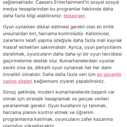
sağlamaktadır. Caesars Entertainment’in sosyal sosyal
medya hesaplarından bu programlar hakkında daha
daha fazla bilgi alabilirsiniz:
Instagram
.
Oyun oynarken dikkat edilmesi gerekli olan en kritik
unsurlardan biri, harcama kontrolüdür. Katılımcılar,
zararlarını telafi yapma isteğiyle daha fazla mali kaynak
masraf etmekten sakınmalıdır. Ayrıca, oyun periyotlarını
daraltmak, oyuncuların daha daha iyi bir oyun tecrübesi
geçirmelerine destek olur. Kumarhanelerdeki oyunlar
zevkli olsa da, dikkatli oyun oynamak her her daim
öncelikli olmalıdır. Daha daha fazla veri için
en güvenilir
casino siteleri
bağlantısını ziyaret yapabilirsiniz.
Sonuç şeklinde, modern kumarhanelerde başarılı var
olmak için stratejik hesaplamak ve gerçek verileri
yararlanmak gerekir. Oyun kurallarını iyi tanımak,
harcama planını kontrol etmek ve öğrenim
programlarına katılmak, oyuncuların zafer kazanma
olasılığını yükseltecektir.