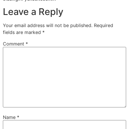
Leave a Reply
Your email address will not be published.
Required
fields are marked
*
Comment
*
Name
*