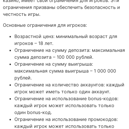
казино, имеет свои ограничения для игроков. Эти
ограничения призваны обеспечить безопасность и
честность игры.
Основные ограничения для игроков:
Возрастной ценз: минимальный возраст для
игроков – 18 лет.
Ограничение на сумму депозита: максимальная
сумма депозита – 100 000 рублей.
Ограничение на сумму выигрыша:
максимальная сумма выигрыша – 1 000 000
рублей.
Ограничение на количество аккаунтов: каждый
игрок может иметь только один аккаунт.
Ограничение на использование bonus-кодов:
каждый игрок может использовать только
один bonus-код.
Ограничение на использование промокодов:
каждый игрок может использовать только