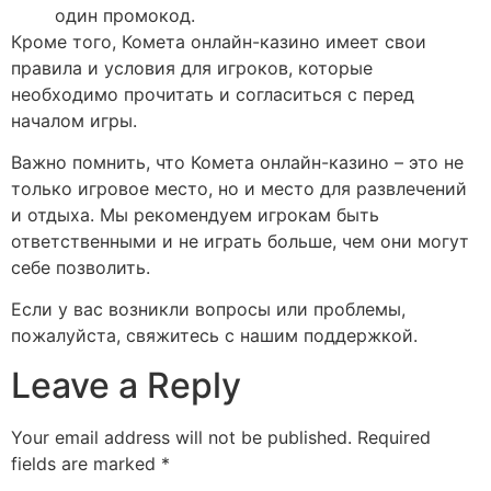
один промокод.
Кроме того, Комета онлайн-казино имеет свои
правила и условия для игроков, которые
необходимо прочитать и согласиться с перед
началом игры.
Важно помнить, что Комета онлайн-казино – это не
только игровое место, но и место для развлечений
и отдыха. Мы рекомендуем игрокам быть
ответственными и не играть больше, чем они могут
себе позволить.
Если у вас возникли вопросы или проблемы,
пожалуйста, свяжитесь с нашим поддержкой.
Leave a Reply
Your email address will not be published.
Required
fields are marked
*