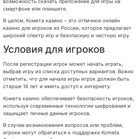
возможность скачать приложение для игры на
смартфоне или планшете.
В целом, Комета казино – это отличное онлайн
казино для игроков из России, которое предлагает
широкий спектр игр и безопасную и честную игру.
Условия для игроков
После регистрации игрок может начать играть,
выбрав игру из списка доступных вариантов. Важно
отметить, что для начала игры игрок должен быть
старше 18 лет и иметь доступ к интернету.
Комета казино обеспечивает безопасность игроков,
используя современные технологии шифрования и
защищает личные данные игроков.
В случае возникновения вопросов или проблем,
игроки могут обратиться к поддержке Kometa