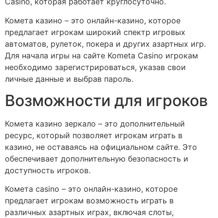
Casino, которая работает круглосуточно.
Комета казино – это онлайн-казино, которое
предлагает игрокам широкий спектр игровых
автоматов, рулеток, покера и других азартных игр.
Для начала игры на сайте Kometa Casino игрокам
необходимо зарегистрироваться, указав свои
личные данные и выбрав пароль.
Возможности для игроков
Комета казино зеркало – это дополнительный
ресурс, который позволяет игрокам играть в
казино, не оставаясь на официальном сайте. Это
обеспечивает дополнительную безопасность и
доступность игроков.
Комета casino – это онлайн-казино, которое
предлагает игрокам возможность играть в
различных азартных играх, включая слоты,