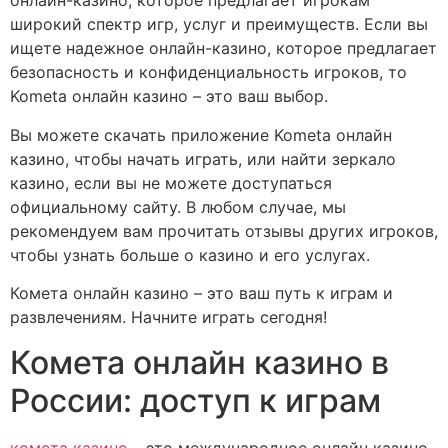
онлайн-казино, которое предлагает игрокам
широкий спектр игр, услуг и преимуществ. Если вы
ищете надежное онлайн-казино, которое предлагает
безопасность и конфиденциальность игроков, то
Kometa онлайн казино – это ваш выбор.
Вы можете скачать приложение Kometa онлайн
казино, чтобы начать играть, или найти зеркало
казино, если вы не можете доступаться
официальному сайту. В любом случае, мы
рекомендуем вам прочитать отзывы других игроков,
чтобы узнать больше о казино и его услугах.
Комета онлайн казино – это ваш путь к играм и
развлечениям. Начните играть сегодня!
Комета онлайн казино в
России: доступ к играм
комета казино
– это международное онлайн казино,