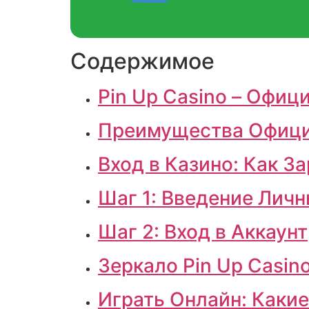
Содержимое
Pin Up Casino – Офиц
Преимущества Официа
Вход в Казино: Как З
Шаг 1: Введение Лич
Шаг 2: Вход в Аккаунт
Зеркало Pin Up Casin
Играть Онлайн: Какие