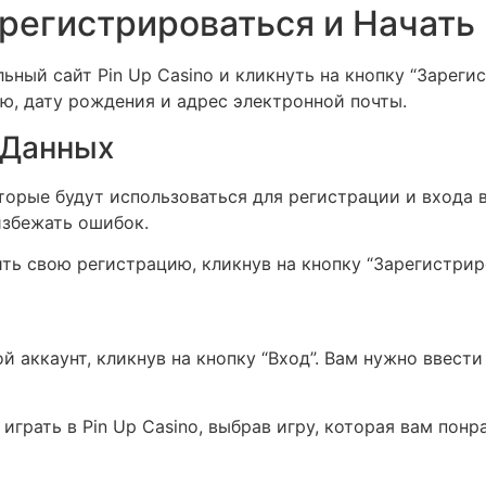
арегистрироваться и Начать
ьный сайт Pin Up Casino и кликнуть на кнопку “Зареги
ю, дату рождения и адрес электронной почты.
 Данных
торые будут использоваться для регистрации и входа в
избежать ошибок.
ть свою регистрацию, кликнув на кнопку “Зарегистрир
й аккаунт, кликнув на кнопку “Вход”. Вам нужно ввести
 играть в Pin Up Casino, выбрав игру, которая вам пон