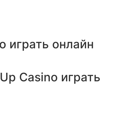
o играть онлайн
Up Casino играть