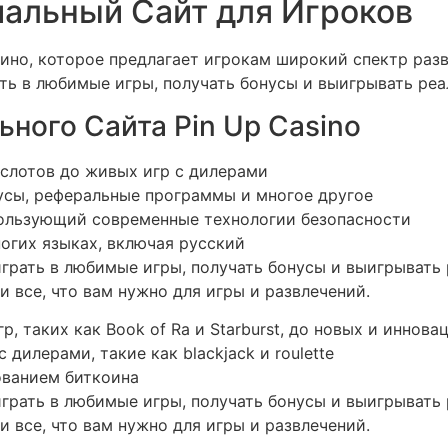
иальный Сайт для Игроков
азино, которое предлагает игрокам широкий спектр раз
ать в любимые игры, получать бонусы и выигрывать реа
ого Сайта Pin Up Casino
 слотов до живых игр с дилерами
усы, реферальные программы и многое другое
пользующий современные технологии безопасности
ногих языках, включая русский
 играть в любимые игры, получать бонусы и выигрывать
и все, что вам нужно для игры и развлечений.
р, таких как Book of Ra и Starburst, до новых и иннова
 дилерами, такие как blackjack и roulette
ованием биткоина
 играть в любимые игры, получать бонусы и выигрывать
и все, что вам нужно для игры и развлечений.