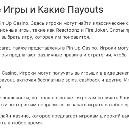
 Игры и Какие Пayouts
in Up Casino. Здесь игроки могут найти классические сл
ционные игры, такие как Reactoonz и Fire Joker. Слоты
 выбрать игру, которая им понравится.
carat, также представлены в Pin Up Casino. Игроки мог
гры предлагают различные правила и стратегии, чтобы
p Casino. Игроки могут получать выигрыши в виде денег
payout, включая бесплатные spins, cashback и другие. 
.
у лояльности, которая позволяет игрокам получать бон
ти, которая им понравится, и начать играть в любое в
онлайн-казино, которое предлагает игрокам широкий вы
ать в любое время.