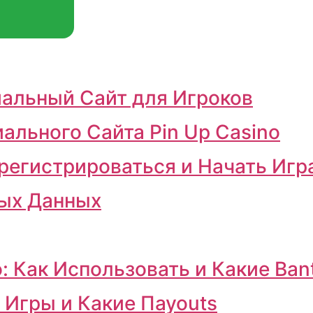
иальный Сайт для Игроков
льного Сайта Pin Up Casino
арегистрироваться и Начать Игр
ных Данных
o: Как Использовать и Какие Вan
 Игры и Какие Пayouts