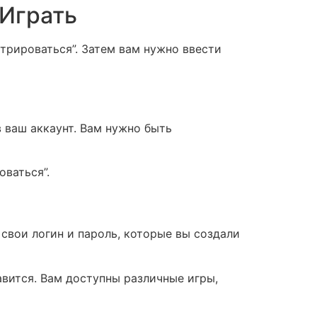
 Играть
стрироваться”. Затем вам нужно ввести
 ваш аккаунт. Вам нужно быть
оваться”.
 свои логин и пароль, которые вы создали
равится. Вам доступны различные игры,