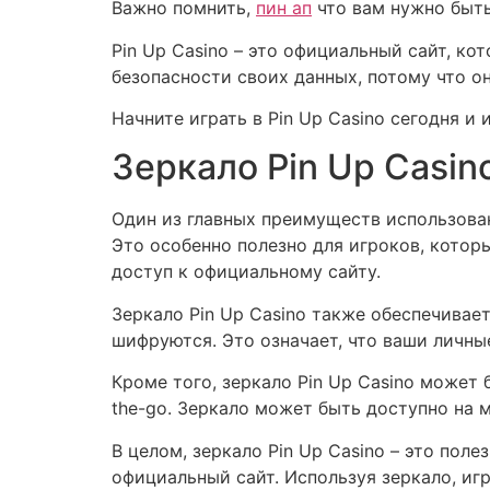
Важно помнить,
пин ап
что вам нужно быть
Pin Up Casino – это официальный сайт, ко
безопасности своих данных, потому что 
Начните играть в Pin Up Casino сегодня и 
Зеркало Pin Up Casin
Один из главных преимуществ использовани
Это особенно полезно для игроков, кото
доступ к официальному сайту.
Зеркало Pin Up Casino также обеспечивае
шифруются. Это означает, что ваши личн
Кроме того, зеркало Pin Up Casino может 
the-go. Зеркало может быть доступно на м
В целом, зеркало Pin Up Casino – это поле
официальный сайт. Используя зеркало, игр