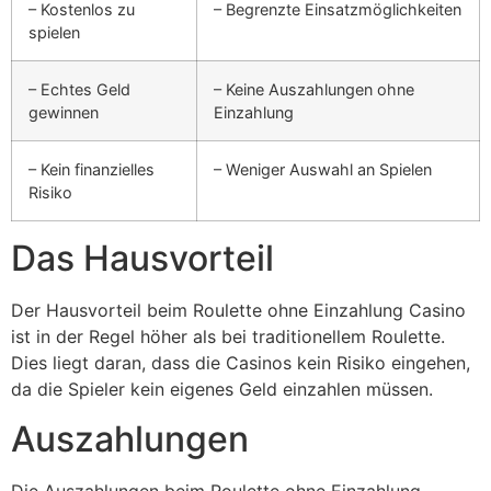
– Kostenlos zu
– Begrenzte Einsatzmöglichkeiten
spielen
– Echtes Geld
– Keine Auszahlungen ohne
gewinnen
Einzahlung
– Kein finanzielles
– Weniger Auswahl an Spielen
Risiko
Das Hausvorteil
Der Hausvorteil beim Roulette ohne Einzahlung Casino
ist in der Regel höher als bei traditionellem Roulette.
Dies liegt daran, dass die Casinos kein Risiko eingehen,
da die Spieler kein eigenes Geld einzahlen müssen.
Auszahlungen
Die Auszahlungen beim Roulette ohne Einzahlung