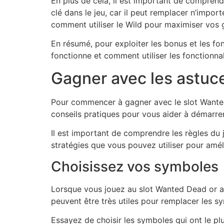
En plus de cela, il est important de compren
clé dans le jeu, car il peut remplacer n’imp
comment utiliser le Wild pour maximiser vos 
En résumé, pour exploiter les bonus et les f
fonctionne et comment utiliser les fonctionna
Gagner avec les astuc
Pour commencer à gagner avec le slot Wanted 
conseils pratiques pour vous aider à démarre
Il est important de comprendre les règles du 
stratégies que vous pouvez utiliser pour amé
Choisissez vos symboles
Lorsque vous jouez au slot Wanted Dead or a 
peuvent être très utiles pour remplacer les s
Essayez de choisir les symboles qui ont le pl