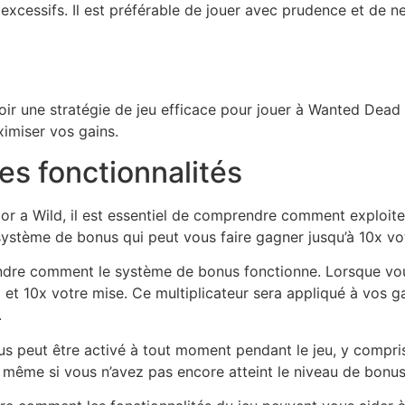
excessifs. Il est préférable de jouer avec prudence et de ne 
oir une stratégie de jeu efficace pour jouer à Wanted Dea
ximiser vos gains.
les fonctionnalités
a Wild, il est essentiel de comprendre comment exploiter l
système de bonus qui peut vous faire gagner jusqu’à 10x vo
dre comment le système de bonus fonctionne. Lorsque vou
x et 10x votre mise. Ce multiplicateur sera appliqué à vos 
.
nus peut être activé à tout moment pendant le jeu, y compri
même si vous n’avez pas encore atteint le niveau de bonus