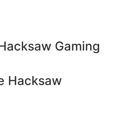
e Hacksaw Gaming
de Hacksaw