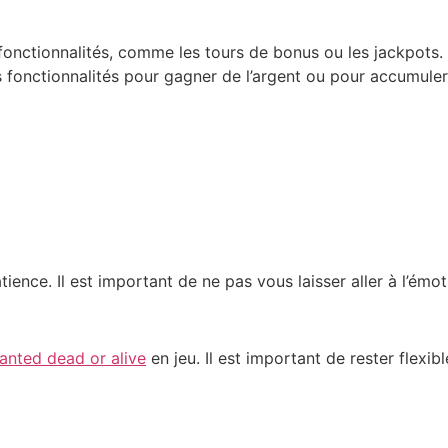
nctionnalités, comme les tours de bonus ou les jackpots. I
 fonctionnalités pour gagner de l’argent ou pour accumuler
ience. Il est important de ne pas vous laisser aller à l’émo
anted dead or alive
en jeu. Il est important de rester flexi