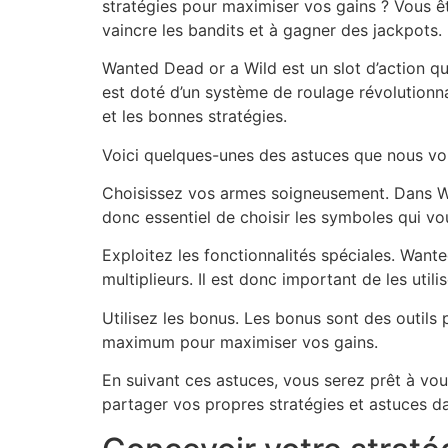
stratégies pour maximiser vos gains ? Vous êt
vaincre les bandits et à gagner des jackpots.
Wanted Dead or a Wild est un slot d’action qu
est doté d’un système de roulage révolutionna
et les bonnes stratégies.
Voici quelques-unes des astuces que nous v
Choisissez vos armes soigneusement. Dans Wan
donc essentiel de choisir les symboles qui v
Exploitez les fonctionnalités spéciales. Wante
multiplieurs. Il est donc important de les ut
Utilisez les bonus. Les bonus sont des outils 
maximum pour maximiser vos gains.
En suivant ces astuces, vous serez prêt à vo
partager vos propres stratégies et astuces d