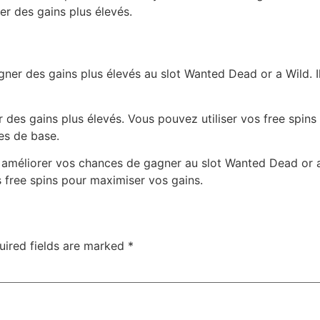
er des gains plus élevés.
ner des gains plus élevés au slot Wanted Dead or a Wild. Il
 des gains plus élevés. Vous pouvez utiliser vos free spins
es de base.
améliorer vos chances de gagner au slot Wanted Dead or a 
s free spins pour maximiser vos gains.
uired fields are marked
*