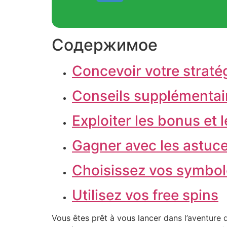
Содержимое
Concevoir votre stratég
Conseils supplémentai
Exploiter les bonus et 
Gagner avec les astuc
Choisissez vos symbol
Utilisez vos free spins
Vous êtes prêt à vous lancer dans l’aventure