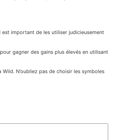
 est important de les utiliser judicieusement
 pour gagner des gains plus élevés en utilisant
Wild. N’oubliez pas de choisir les symboles