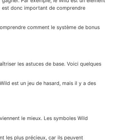
 gagner. Par exemple, le Wild est un élément
 Il est donc important de comprendre
de comprendre comment le système de bonus
triser les astuces de base. Voici quelques
ild est un jeu de hasard, mais il y a des
nviennent le mieux. Les symboles Wild
 les plus précieux, car ils peuvent