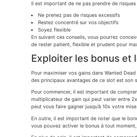
Il est important de ne pas prendre de risques 
Ne prenez pas de risques excessifs
Restez concentré sur vos objectifs
Soyez flexible
En suivant ces conseils, vous pourrez concev
de rester patient, flexible et prudent pour ma
Exploiter les bonus et 
Pour maximiser vos gains dans Wanted Dead or 
des principaux avantages de ce slot est son 
Pour commencer, il est important de compren
multiplicateur de gain qui peut varier entre 2
peut vous faire gagner jusqu’à 10x votre mise
En outre, il est important de noter que le bo
vous pouvez activer le bonus à tout moment, 