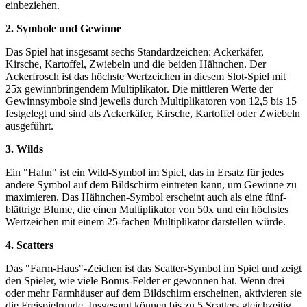
einbeziehen.
2. Symbole und Gewinne
Das Spiel hat insgesamt sechs Standardzeichen: Ackerkäfer,
Kirsche, Kartoffel, Zwiebeln und die beiden Hähnchen. Der
Ackerfrosch ist das höchste Wertzeichen in diesem Slot-Spiel mit
25x gewinnbringendem Multiplikator. Die mittleren Werte der
Gewinnsymbole sind jeweils durch Multiplikatoren von 12,5 bis 15
festgelegt und sind als Ackerkäfer, Kirsche, Kartoffel oder Zwiebeln
ausgeführt.
3. Wilds
Ein "Hahn" ist ein Wild-Symbol im Spiel, das in Ersatz für jedes
andere Symbol auf dem Bildschirm eintreten kann, um Gewinne zu
maximieren. Das Hähnchen-Symbol erscheint auch als eine fünf-
blättrige Blume, die einen Multiplikator von 50x und ein höchstes
Wertzeichen mit einem 25-fachen Multiplikator darstellen würde.
4. Scatters
Das "Farm-Haus"-Zeichen ist das Scatter-Symbol im Spiel und zeigt
den Spieler, wie viele Bonus-Felder er gewonnen hat. Wenn drei
oder mehr Farmhäuser auf dem Bildschirm erscheinen, aktivieren sie
die Freispielrunde. Insgesamt können bis zu 5 Scatters gleichzeitig