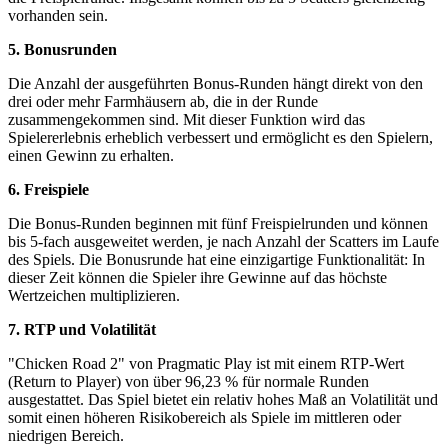
vorhanden sein.
5. Bonusrunden
Die Anzahl der ausgeführten Bonus-Runden hängt direkt von den
drei oder mehr Farmhäusern ab, die in der Runde
zusammengekommen sind. Mit dieser Funktion wird das
Spielererlebnis erheblich verbessert und ermöglicht es den Spielern,
einen Gewinn zu erhalten.
6. Freispiele
Die Bonus-Runden beginnen mit fünf Freispielrunden und können
bis 5-fach ausgeweitet werden, je nach Anzahl der Scatters im Laufe
des Spiels. Die Bonusrunde hat eine einzigartige Funktionalität: In
dieser Zeit können die Spieler ihre Gewinne auf das höchste
Wertzeichen multiplizieren.
7. RTP und Volatilität
"Chicken Road 2" von Pragmatic Play ist mit einem RTP-Wert
(Return to Player) von über 96,23 % für normale Runden
ausgestattet. Das Spiel bietet ein relativ hohes Maß an Volatilität und
somit einen höheren Risikobereich als Spiele im mittleren oder
niedrigen Bereich.