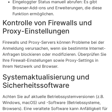
Eingeloggter Status manuell abrufen: Es gibt
Browser-Add-ons und Erweiterungen, die diese
Funktion ermöglichen.
Kontrolle von Firewalls und
Proxy-Einstellungen
Firewalls und Proxy-Servers können Probleme bei der
Anmeldung verursachen, wenn sie bestimmte Internet-
Anfragen blockieren oder modifizieren. Überprüfen Sie
Ihre Firewall-Einstellungen sowie Proxy-Settings in
Ihrem Netzwerk und Browser.
Systemaktualisierung und
Sicherheitssoftware
Achten Sie auf aktuelle Betriebssystemversionen (z.B.
Windows, macOS) und -Software (Betriebssysteme,
Browsers). Eine veraltete Software kann Anfälligkeit für