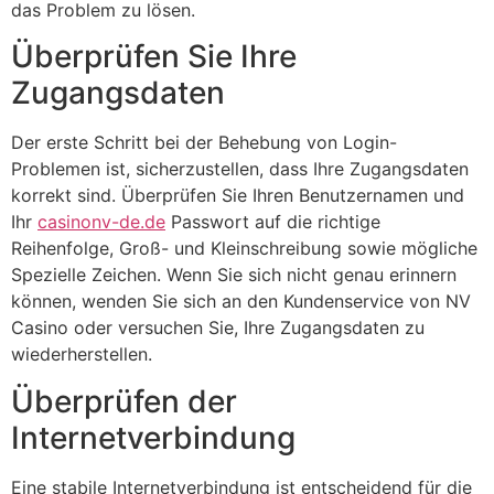
das Problem zu lösen.
Überprüfen Sie Ihre
Zugangsdaten
Der erste Schritt bei der Behebung von Login-
Problemen ist, sicherzustellen, dass Ihre Zugangsdaten
korrekt sind. Überprüfen Sie Ihren Benutzernamen und
Ihr
casinonv-de.de
Passwort auf die richtige
Reihenfolge, Groß- und Kleinschreibung sowie mögliche
Spezielle Zeichen. Wenn Sie sich nicht genau erinnern
können, wenden Sie sich an den Kundenservice von NV
Casino oder versuchen Sie, Ihre Zugangsdaten zu
wiederherstellen.
Überprüfen der
Internetverbindung
Eine stabile Internetverbindung ist entscheidend für die