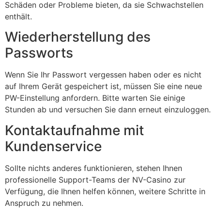
Schäden oder Probleme bieten, da sie Schwachstellen
enthält.
Wiederherstellung des
Passworts
Wenn Sie Ihr Passwort vergessen haben oder es nicht
auf Ihrem Gerät gespeichert ist, müssen Sie eine neue
PW-Einstellung anfordern. Bitte warten Sie einige
Stunden ab und versuchen Sie dann erneut einzuloggen.
Kontaktaufnahme mit
Kundenservice
Sollte nichts anderes funktionieren, stehen Ihnen
professionelle Support-Teams der NV-Casino zur
Verfügung, die Ihnen helfen können, weitere Schritte in
Anspruch zu nehmen.