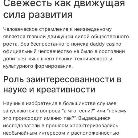
Свежесть как движущая
сила развития
Человеческое стремление к неизведанному
является главной движущей силой общественного
роста. Без беспрестанного поиска daddy casino
официальный человечество не было в состоянии
добиться нынешнего планки техническоог и
культурного формирования.
Роль заинтересованности в
науке и креативности
Научные изобретения в большинстве случаев
запускаются с вопроса “а что, если?” или “почему
это происходит именно так?”. Выдающиеся
исследователи в прошлом характеризовались
необычайным интересом и расположенностью