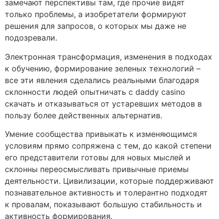
замечают перспективы там, где прочие видят
только проблемы, а изобретатели формируют
решения для запросов, о которых мы даже не
подозревали.
Электронная трансформация, изменения в подходах
к обучению, формирование зеленых технологий –
все эти явления сделались реальными благодаря
склонности людей опытничать с daddy casino
скачать и отказываться от устаревших методов в
пользу более действенных альтернатив.
Умение сообщества привыкать к изменяющимся
условиям прямо сопряжена с тем, до какой степени
его представители готовы для новых мыслей и
склонны переосмысливать привычные приемы
деятельности. Цивилизации, которые поддерживают
познавательное активность и толерантно подходят
к провалам, показывают большую стабильность и
активность формирования.