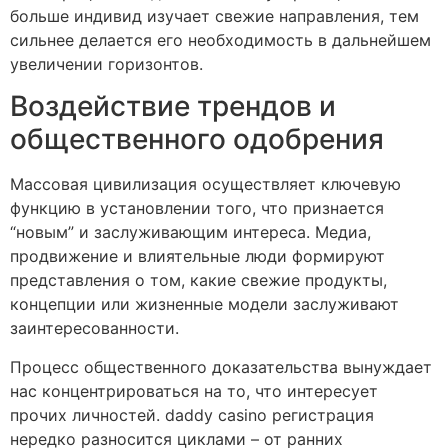
больше индивид изучает свежие направления, тем
сильнее делается его необходимость в дальнейшем
увеличении горизонтов.
Воздействие трендов и
общественного одобрения
Массовая цивилизация осуществляет ключевую
функцию в установлении того, что признается
“новым” и заслуживающим интереса. Медиа,
продвижение и влиятельные люди формируют
представления о том, какие свежие продукты,
концепции или жизненные модели заслуживают
заинтересованности.
Процесс общественного доказательства вынуждает
нас концентрироваться на то, что интересует
прочих личностей. daddy casino регистрация
нередко разносится циклами – от ранних