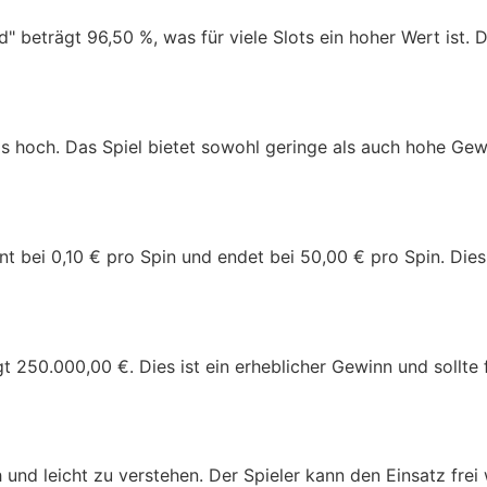
" beträgt 96,50 %, was für viele Slots ein hoher Wert ist. 
bis hoch. Das Spiel bietet sowohl geringe als auch hohe Gew
t bei 0,10 € pro Spin und endet bei 50,00 € pro Spin. Dies 
250.000,00 €. Dies ist ein erheblicher Gewinn und sollte fü
und leicht zu verstehen. Der Spieler kann den Einsatz frei