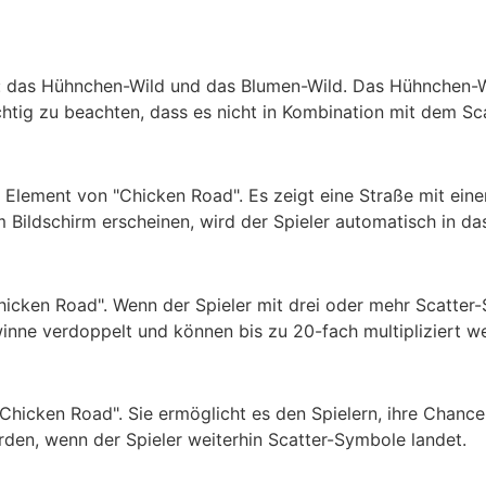
 das Hühnchen-Wild und das Blumen-Wild. Das Hühnchen-Wild
chtig zu beachten, dass es nicht in Kombination mit dem S
r Element von "Chicken Road". Es zeigt eine Straße mit ein
 Bildschirm erscheinen, wird der Spieler automatisch in da
hicken Road". Wenn der Spieler mit drei oder mehr Scatter-S
inne verdoppelt und können bis zu 20-fach multipliziert w
n "Chicken Road". Sie ermöglicht es den Spielern, ihre Chan
rden, wenn der Spieler weiterhin Scatter-Symbole landet.