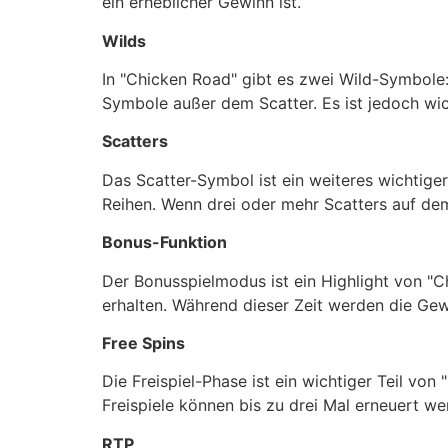
ein erheblicher Gewinn ist.
Wilds
In "Chicken Road" gibt es zwei Wild-Symbole:
Symbole außer dem Scatter. Es ist jedoch wi
Scatters
Das Scatter-Symbol ist ein weiteres wichtige
Reihen. Wenn drei oder mehr Scatters auf dem
Bonus-Funktion
Der Bonusspielmodus ist ein Highlight von "C
erhalten. Während dieser Zeit werden die Gew
Free Spins
Die Freispiel-Phase ist ein wichtiger Teil vo
Freispiele können bis zu drei Mal erneuert we
RTP