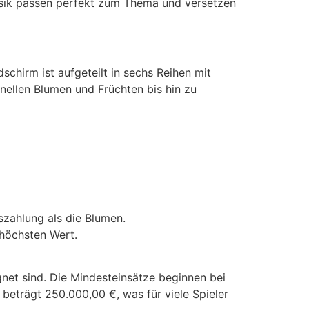
Musik passen perfekt zum Thema und versetzen
schirm ist aufgeteilt in sechs Reihen mit
nellen Blumen und Früchten bis hin zu
szahlung als die Blumen.
höchsten Wert.
gnet sind. Die Mindesteinsätze beginnen bei
beträgt 250.000,00 €, was für viele Spieler