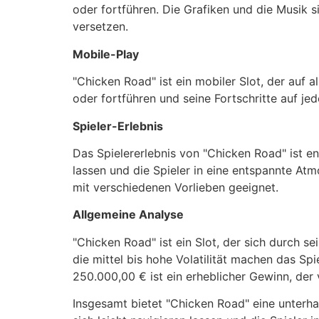
oder fortführen. Die Grafiken und die Musik si
versetzen.
Mobile-Play
"Chicken Road" ist ein mobiler Slot, der auf 
oder fortführen und seine Fortschritte auf je
Spieler-Erlebnis
Das Spielererlebnis von "Chicken Road" ist en
lassen und die Spieler in eine entspannte Atm
mit verschiedenen Vorlieben geeignet.
Allgemeine Analyse
"Chicken Road" ist ein Slot, der sich durch 
die mittel bis hohe Volatilität machen das Sp
250.000,00 € ist ein erheblicher Gewinn, der v
Insgesamt bietet "Chicken Road" eine unterhal