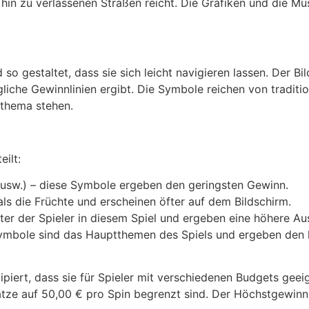
 hin zu verlassenen Straßen reicht. Die Grafiken und die 
 gestaltet, dass sie sich leicht navigieren lassen. Der Bild
iche Gewinnlinien ergibt. Die Symbole reichen von traditio
lthema stehen.
ilt:
n usw.) – diese Symbole ergeben den geringsten Gewinn.
ls die Früchte und erscheinen öfter auf dem Bildschirm.
iter der Spieler in diesem Spiel und ergeben eine höhere Au
mbole sind das Hauptthemen des Spiels und ergeben den 
piert, dass sie für Spieler mit verschiedenen Budgets geei
tze auf 50,00 € pro Spin begrenzt sind. Der Höchstgewinn 