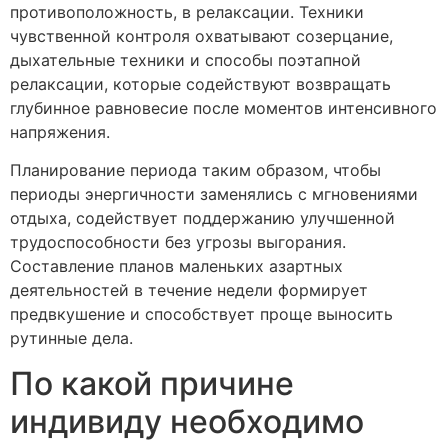
противоположность, в релаксации. Техники
чувственной контроля охватывают созерцание,
дыхательные техники и способы поэтапной
релаксации, которые содействуют возвращать
глубинное равновесие после моментов интенсивного
напряжения.
Планирование периода таким образом, чтобы
периоды энергичности заменялись с мгновениями
отдыха, содействует поддержанию улучшенной
трудоспособности без угрозы выгорания.
Составление планов маленьких азартных
деятельностей в течение недели формирует
предвкушение и способствует проще выносить
рутинные дела.
По какой причине
индивиду необходимо