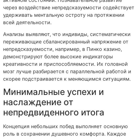
через воздействие непредсказуемости содействует
удерживать ментальную остроту на протяжении
всей деятельности.
Анализы выявляют, что индивиды, систематически
переживающие сбалансированный напряжение от
непредсказуемости, например, в Пинко казино,
демонстрируют более высокие индикаторы
креативности и приспособляемости. Их головной
мозг лучше разбирается с параллельной работой и
скорее подстраивается к меняющимся ситуациям.
Минимальные успехи и
наслаждение от
непредвиденного итога
Концепция небольших побед выполняет основную
роль в сохранении душевного комфорта. Каждое