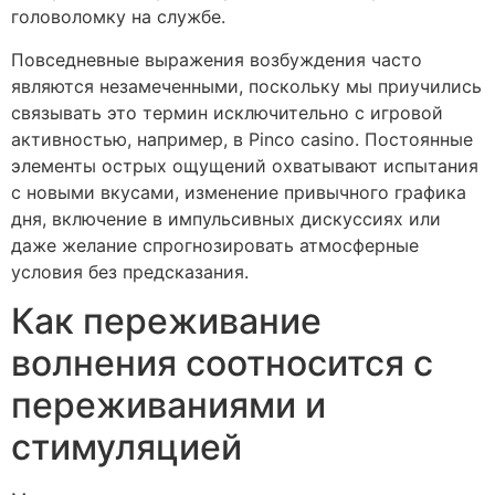
головоломку на службе.
Повседневные выражения возбуждения часто
являются незамеченными, поскольку мы приучились
связывать это термин исключительно с игровой
активностью, например, в Pinco casino. Постоянные
элементы острых ощущений охватывают испытания
с новыми вкусами, изменение привычного графика
дня, включение в импульсивных дискуссиях или
даже желание спрогнозировать атмосферные
условия без предсказания.
Как переживание
волнения соотносится с
переживаниями и
стимуляцией