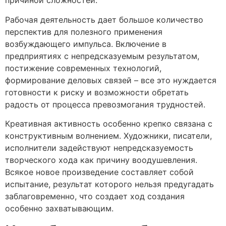
причиной сложностей.
Рабочая деятельность дает большое количество
перспектив для полезного применения
возбуждающего импульса. Включение в
предприятиях с непредсказуемым результатом,
постижение современных технологий,
формирование деловых связей – все это нуждается
готовности к риску и возможности обретать
радость от процесса превозмогания трудностей.
Креативная активность особенно крепко связана с
конструктивным волнением. Художники, писатели,
исполнители задействуют непредсказуемость
творческого хода как причину воодушевления.
Всякое новое произведение составляет собой
испытание, результат которого нельзя предугадать
заблаговременно, что создает ход создания
особенно захватывающим.