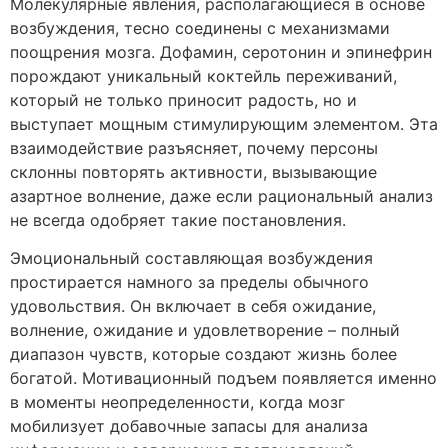
Молекулярные явления, располагающиеся в основе
возбуждения, тесно соединены с механизмами
поощрения мозга. Дофамин, серотонин и эпинефрин
порождают уникальный коктейль переживаний,
который не только приносит радость, но и
выступает мощным стимулирующим элементом. Эта
взаимодействие разъясняет, почему персоны
склонны повторять активности, вызывающие
азартное волнение, даже если рациональный анализ
не всегда одобряет такие постановления.
Эмоциональный составляющая возбуждения
простирается намного за пределы обычного
удовольствия. Он включает в себя ожидание,
волнение, ожидание и удовлетворение – полный
диапазон чувств, которые создают жизнь более
богатой. Мотивационный подъем появляется именно
в моменты неопределенности, когда мозг
мобилизует добавочные запасы для анализа