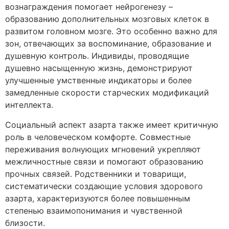
вознаграждения помогает нейрогенезу –
образованию дополнительных мозговых клеток в
развитом головном мозге. Это особенно важно для
зон, отвечающих за воспоминание, образование и
душевную контроль. Индивиды, проводящие
душевно насыщенную жизнь, демонстрируют
улучшенные умственные индикаторы и более
замедленные скорости старческих модификаций
интеллекта.
Социальный аспект азарта также имеет критичную
роль в человеческом комфорте. Совместные
переживания волнующих мгновений укрепляют
межличностные связи и помогают образованию
прочных связей. Родственники и товарищи,
систематически создающие условия здорового
азарта, характеризуются более повышенным
степенью взаимопонимания и чувственной
близости.