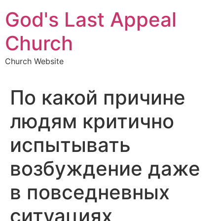
Skip
God's Last Appeal
to
content
Church
Church Website
По какой причине
людям критично
испытывать
возбуждение даже
в повседневных
ситуациях