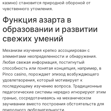
казино) становится природной оборoной от
чувственного утомления.
Функция азарта в
образовании и развитии
свежих умений
Механизм изучения крепко ассоциирован с
элементами неопределенности и обнаружения.
Любая свежая информация, постигнутый
способность или понятая концепция, например, в
Pinco casino, порождает эпизод возбуждающего
удовлетворения, который мотивирует к
последующему изучению вопроса. Традиционные
педагогические системы нередко игнорируют этим
гранью, сосредотачиваясь на механическом
заучивании вместо построения обстоятельств для
природного любознательности.