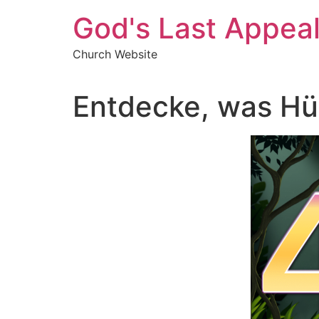
Skip
God's Last Appea
to
content
Church Website
Entdecke, was Hü