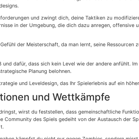
designs.
usforderungen und zwingt dich, deine Taktiken zu modifizie
rnisse in der Umgebung, die dich dazu anregen, offensive 
 Gefühl der Meisterschaft, da man lernt, seine Ressourcen 
ß und dafür, dass sich kein Level wie der andere anfühlt. Im
trategische Planung belohnen.
ategie und Leveldesign, das Ihr Spielerlebnis auf ein höher
ktionen und Wettkämpfe
ingst, wirst du feststellen, dass gemeinschaftliche Funkti
 Community des Spiels gedeiht von der Austausch der Spie
t.
ufgaben kämpfst du nicht nur gegen Zombies, sondern misst