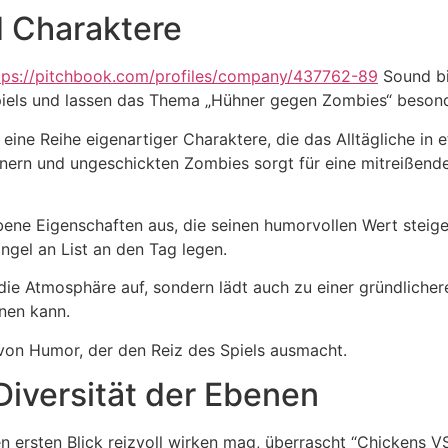
 Charaktere
tps://pitchbook.com/profiles/company/437762-89
Sound bil
iels und lassen das Thema „Hühner gegen Zombies“ besonde
uf eine Reihe eigenartiger Charaktere, die das Alltägliche 
rn und ungeschickten Zombies sorgt für eine mitreißende
bene Eigenschaften aus, die seinen humorvollen Wert steige
gel an List an den Tag legen.
die Atmosphäre auf, sondern lädt auch zu einer gründliche
nnen kann.
tz von Humor, der den Reiz des Spiels ausmacht.
Diversität der Ebenen
n ersten Blick reizvoll wirken mag, überrascht “Chickens VS