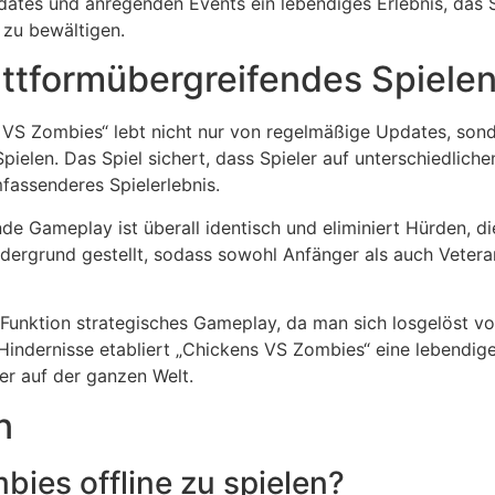
dates und anregenden Events ein lebendiges Erlebnis, das 
zu bewältigen.
lattformübergreifendes Spiele
VS Zombies“ lebt nicht nur von regelmäßige Updates, son
Spielen. Das Spiel sichert, dass Spieler auf unterschiedlic
fassenderes Spielerlebnis.
e Gameplay ist überall identisch und eliminiert Hürden, di
ordergrund gestellt, sodass sowohl Anfänger als auch Vete
e Funktion strategisches Gameplay, da man sich losgelöst 
ndernisse etabliert „Chickens VS Zombies“ eine lebendige
r auf der ganzen Welt.
n
ies offline zu spielen?