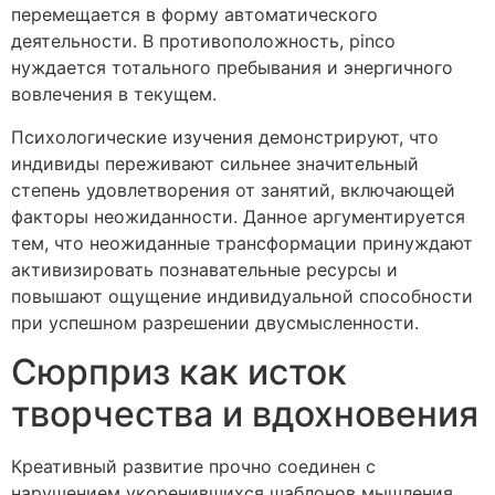
перемещается в форму автоматического
деятельности. В противоположность, pinco
нуждается тотального пребывания и энергичного
вовлечения в текущем.
Психологические изучения демонстрируют, что
индивиды переживают сильнее значительный
степень удовлетворения от занятий, включающей
факторы неожиданности. Данное аргументируется
тем, что неожиданные трансформации принуждают
активизировать познавательные ресурсы и
повышают ощущение индивидуальной способности
при успешном разрешении двусмысленности.
Сюрприз как исток
творчества и вдохновения
Креативный развитие прочно соединен с
нарушением укоренившихся шаблонов мышления.