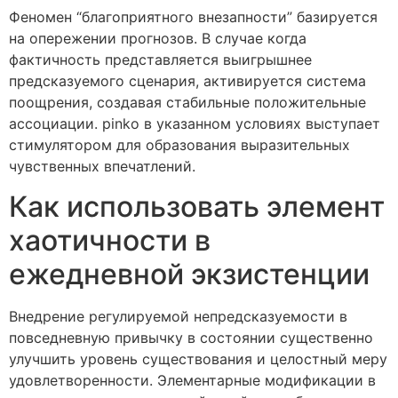
Феномен “благоприятного внезапности” базируется
на опережении прогнозов. В случае когда
фактичность представляется выигрышнее
предсказуемого сценария, активируется система
поощрения, создавая стабильные положительные
ассоциации. pinko в указанном условиях выступает
стимулятором для образования выразительных
чувственных впечатлений.
Как использовать элемент
хаотичности в
ежедневной экзистенции
Внедрение регулируемой непредсказуемости в
повседневную привычку в состоянии существенно
улучшить уровень существования и целостный меру
удовлетворенности. Элементарные модификации в