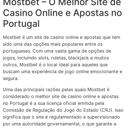
Mostbet – O Melhor Site de
Casino Online e Apostas no
Portugal
Mostbet é um site de casino online e apostas que tem
sido uma das opções mais populares entre os
portugueses. Com uma vasta gama de opções de
jogos, incluindo slots, ruletas, blackjack e muitos
outros, Mostbet é o local ideal para aqueles que
buscam uma experiência de jogo online emocionante e
segura.
Uma das principais razões pelas quais Mostbet é
considerado o melhor site de casino online e apostas
no Portugal é a sua licença oficial emitida pela
Comissão de Regulação do Jogo do Estado (CRJ). Isso
significa que o site é regulamentado e supervisionado
por uma autoridade governamental, o que garante a