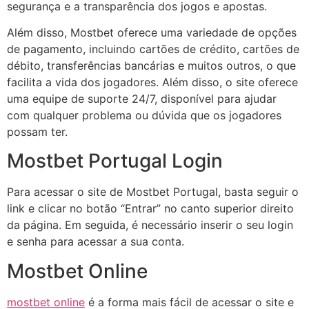
segurança e a transparência dos jogos e apostas.
Além disso, Mostbet oferece uma variedade de opções
de pagamento, incluindo cartões de crédito, cartões de
débito, transferências bancárias e muitos outros, o que
facilita a vida dos jogadores. Além disso, o site oferece
uma equipe de suporte 24/7, disponível para ajudar
com qualquer problema ou dúvida que os jogadores
possam ter.
Mostbet Portugal Login
Para acessar o site de Mostbet Portugal, basta seguir o
link e clicar no botão “Entrar” no canto superior direito
da página. Em seguida, é necessário inserir o seu login
e senha para acessar a sua conta.
Mostbet Online
mostbet online
é a forma mais fácil de acessar o site e