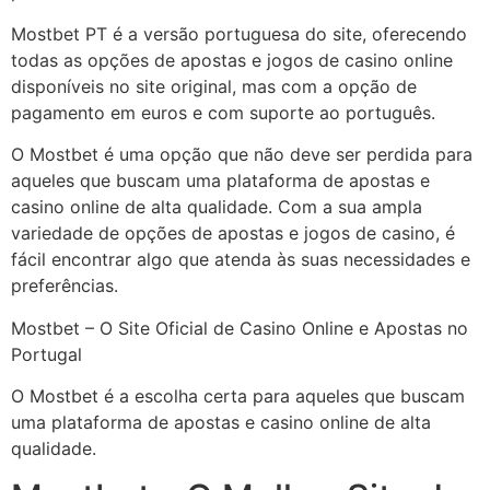
Mostbet PT é a versão portuguesa do site, oferecendo
todas as opções de apostas e jogos de casino online
disponíveis no site original, mas com a opção de
pagamento em euros e com suporte ao português.
O Mostbet é uma opção que não deve ser perdida para
aqueles que buscam uma plataforma de apostas e
casino online de alta qualidade. Com a sua ampla
variedade de opções de apostas e jogos de casino, é
fácil encontrar algo que atenda às suas necessidades e
preferências.
Mostbet – O Site Oficial de Casino Online e Apostas no
Portugal
O Mostbet é a escolha certa para aqueles que buscam
uma plataforma de apostas e casino online de alta
qualidade.