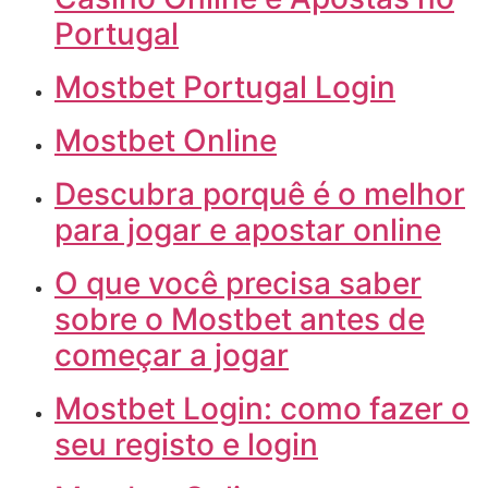
Portugal
Mostbet Portugal Login
Mostbet Online
Descubra porquê é o melhor
para jogar e apostar online
O que você precisa saber
sobre o Mostbet antes de
começar a jogar
Mostbet Login: como fazer o
seu registo e login