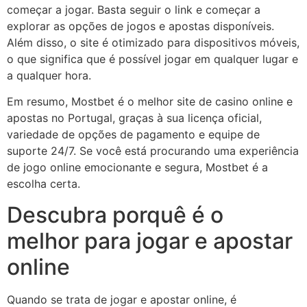
começar a jogar. Basta seguir o link e começar a
explorar as opções de jogos e apostas disponíveis.
Além disso, o site é otimizado para dispositivos móveis,
o que significa que é possível jogar em qualquer lugar e
a qualquer hora.
Em resumo, Mostbet é o melhor site de casino online e
apostas no Portugal, graças à sua licença oficial,
variedade de opções de pagamento e equipe de
suporte 24/7. Se você está procurando uma experiência
de jogo online emocionante e segura, Mostbet é a
escolha certa.
Descubra porquê é o
melhor para jogar e apostar
online
Quando se trata de jogar e apostar online, é