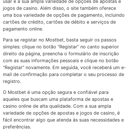
usar e à sua ampla variedade de opções de apostas e
jogos de casino. Além disso, o site também oferece
uma boa variedade de opções de pagamento, incluindo
cartões de crédito, cartões de débito e serviços de
pagamento online.
Para se registar no Mostbet, basta seguir os passos
simples: clique no botão “Registar” no canto superior
direito da página, preencha o formulário de inscrição
com as suas informações pessoais e clique no botão
“Registar” novamente. Em seguida, você receberá um e-
mail de confirmação para completar o seu processo de
registro.
O Mostbet é uma opção segura e confiável para
aqueles que buscam uma plataforma de apostas e
casino online de alta qualidade. Com a sua ampla
variedade de opções de apostas e jogos de casino, é
fácil encontrar algo que atenda às suas necessidades e
preferências.