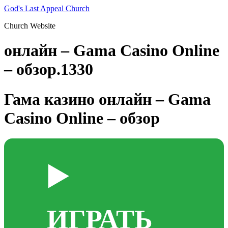
Skip
God's Last Appeal Church
to
Church Website
content
онлайн – Gama Casino Online
– обзор.1330
Гама казино онлайн – Gama
Casino Online – обзор
▶️
ИГРАТЬ