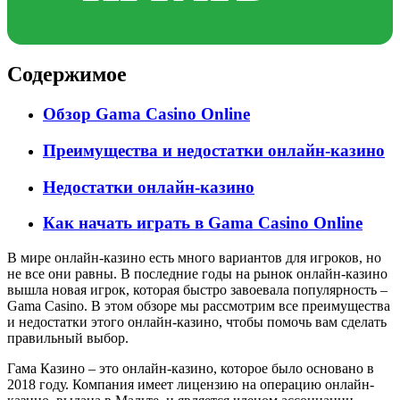
Содержимое
Обзор Gama Casino Online
Преимущества и недостатки онлайн-казино
Недостатки онлайн-казино
Как начать играть в Gama Casino Online
В мире онлайн-казино есть много вариантов для игроков, но
не все они равны. В последние годы на рынок онлайн-казино
вышла новая игрок, которая быстро завоевала популярность –
Gama Casino. В этом обзоре мы рассмотрим все преимущества
и недостатки этого онлайн-казино, чтобы помочь вам сделать
правильный выбор.
Гама Казино – это онлайн-казино, которое было основано в
2018 году. Компания имеет лицензию на операцию онлайн-