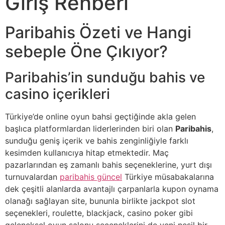
Giriş Rehberi
Paribahis Özeti ve Hangi
sebeple Öne Çıkıyor?
Paribahis’in sunduğu bahis ve
casino içerikleri
Türkiye’de online oyun bahsi geçtiğinde akla gelen
başlıca platformlardan liderlerinden biri olan
Paribahis
,
sunduğu geniş içerik ve bahis zenginliğiyle farklı
kesimden kullanıcıya hitap etmektedir. Maç
pazarlarından eş zamanlı bahis seçeneklerine, yurt dışı
turnuvalardan
paribahis güncel
Türkiye müsabakalarına
dek çeşitli alanlarda avantajlı çarpanlarla kupon oynama
olanağı sağlayan site, bununla birlikte jackpot slot
seçenekleri, roulette, blackjack, casino poker gibi