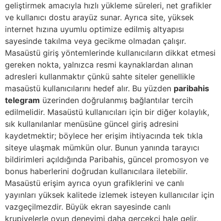
geliştirmek amacıyla hızlı yükleme süreleri, net grafikler
ve kullanıcı dostu arayüz sunar. Ayrıca site, yüksek
internet hızına uyumlu optimize edilmiş altyapısı
sayesinde takılma veya gecikme olmadan çalışır.
Masaüstü giriş yöntemlerinde kullanıcıların dikkat etmesi
gereken nokta, yalnızca resmi kaynaklardan alınan
adresleri kullanmaktır çünkü sahte siteler genellikle
masaüstü kullanıcılarını hedef alır. Bu yüzden
paribahis
telegram
üzerinden doğrulanmış bağlantılar tercih
edilmelidir. Masaüstü kullanıcıları için bir diğer kolaylık,
sık kullanılanlar menüsüne güncel giriş adresini
kaydetmektir; böylece her erişim ihtiyacında tek tıkla
siteye ulaşmak mümkün olur. Bunun yanında tarayıcı
bildirimleri açıldığında Paribahis, güncel promosyon ve
bonus haberlerini doğrudan kullanıcılara iletebilir.
Masaüstü erişim ayrıca oyun grafiklerini ve canlı
yayınları yüksek kalitede izlemek isteyen kullanıcılar için
vazgeçilmezdir. Büyük ekran sayesinde canlı
krupiyelerle oyun deneyimi daha gerçekçi hale gelir,