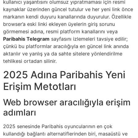
kullanıcı yaşantısını olumsuz yıpratmaması için resmi
kaynaklar üzerinden güncel tutulur ve her yeni link önce
markanın kendi duyuru kanallarında duyurulur. Özellikle
browser’a eski linki ekleyen üyelerin giriş sorunu
görmemesi adına, resmi platform kanallarını veya
Paribahis Telegram
sayfasını izlemeleri tavsiye edilir;
çünkü bu platformlar aracılığıyla en güncel link anında
aktarılır ve yanlış ya da sahte sitelere yönlendirilme
tehlikesi ortadan silinir.
2025 Adına Paribahis Yeni
Erişim Metotları
Web browser aracılığıyla erişim
adımları
2025 senesinde Paribahis oyuncularının en çok
kullandığı bağlantı alternatiflerinden biri, masaüstü ve