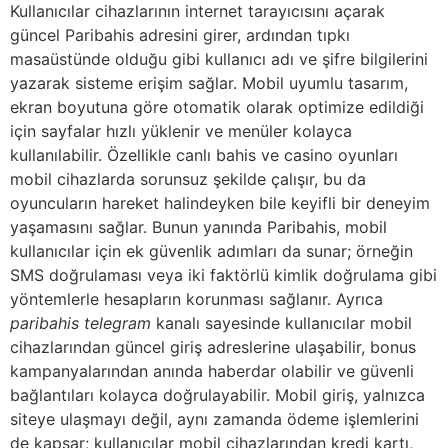
Kullanıcılar cihazlarının internet tarayıcısını açarak
güncel Paribahis adresini girer, ardından tıpkı
masaüstünde olduğu gibi kullanıcı adı ve şifre bilgilerini
yazarak sisteme erişim sağlar. Mobil uyumlu tasarım,
ekran boyutuna göre otomatik olarak optimize edildiği
için sayfalar hızlı yüklenir ve menüler kolayca
kullanılabilir. Özellikle canlı bahis ve casino oyunları
mobil cihazlarda sorunsuz şekilde çalışır, bu da
oyuncuların hareket halindeyken bile keyifli bir deneyim
yaşamasını sağlar. Bunun yanında Paribahis, mobil
kullanıcılar için ek güvenlik adımları da sunar; örneğin
SMS doğrulaması veya iki faktörlü kimlik doğrulama gibi
yöntemlerle hesapların korunması sağlanır. Ayrıca
paribahis telegram
kanalı sayesinde kullanıcılar mobil
cihazlarından güncel giriş adreslerine ulaşabilir, bonus
kampanyalarından anında haberdar olabilir ve güvenli
bağlantıları kolayca doğrulayabilir. Mobil giriş, yalnızca
siteye ulaşmayı değil, aynı zamanda ödeme işlemlerini
de kapsar; kullanıcılar mobil cihazlarından kredi kartı,