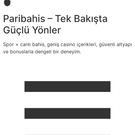
Paribahis – Tek Bakışta
Güçlü Yönler
Spor + canlı bahis, geniş casino içerikleri, güvenli altyapı
ve bonuslarla dengeli bir deneyim.