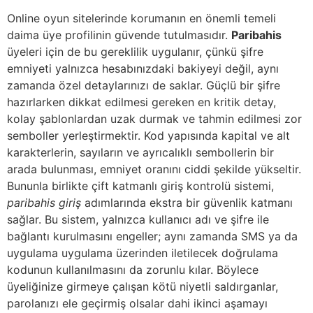
Online oyun sitelerinde korumanın en önemli temeli
daima üye profilinin güvende tutulmasıdır.
Paribahis
üyeleri için de bu gereklilik uygulanır, çünkü şifre
emniyeti yalnızca hesabınızdaki bakiyeyi değil, aynı
zamanda özel detaylarınızı de saklar. Güçlü bir şifre
hazırlarken dikkat edilmesi gereken en kritik detay,
kolay şablonlardan uzak durmak ve tahmin edilmesi zor
semboller yerleştirmektir. Kod yapısında kapital ve alt
karakterlerin, sayıların ve ayrıcalıklı sembollerin bir
arada bulunması, emniyet oranını ciddi şekilde yükseltir.
Bununla birlikte çift katmanlı giriş kontrolü sistemi,
paribahis giriş
adımlarında ekstra bir güvenlik katmanı
sağlar. Bu sistem, yalnızca kullanıcı adı ve şifre ile
bağlantı kurulmasını engeller; aynı zamanda SMS ya da
uygulama uygulama üzerinden iletilecek doğrulama
kodunun kullanılmasını da zorunlu kılar. Böylece
üyeliğinize girmeye çalışan kötü niyetli saldırganlar,
parolanızı ele geçirmiş olsalar dahi ikinci aşamayı