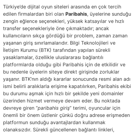
Türkiye’de dijital oyun siteleri arasında en çok tercih
edilen firmalardan biri olan
Paribahis
, üyelerine sunduğu
zengin eğlence seçenekleri, yüksek katsayılar ve hızlı
transfer seçenekleriyle öne çıkmaktadır; ancak
kullanıcıların sıkça gördüğü bir problem, zaman zaman
yaşanan giriş sınırlamalarıdır. Bilgi Teknolojileri ve
İletişim Kurumu (BTK) tarafından yapılan sürekli
yasaklamalar, özellikle uluslararası bağlantılı
platformlarda olduğu gibi Paribahis için de etkilidir ve
bu nedenle üyelerin siteye direkt girişinde zorluklar
yaşanır. BTK’nın aldığı kararlar sonucunda resmi alan adı
ismi belirli aralıklarla erişime kapatılırken, Paribahis ekibi
bu durumu aşmak için hızlı bir şekilde yeni domainler
üzerinden hizmet vermeye devam eder. Bu noktada
devreye giren “
paribahis giriş
” terimi, oyuncular için
önemli bir önem üstlenir çünkü doğru adrese erişmeden
platformun sunduğu avantajlardan kullanmak
olanaksızdır. Sürekli güncellenen bağlantı linkleri,