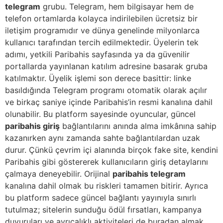
telegram
grubu. Telegram, hem bilgisayar hem de
telefon ortamlarda kolayca indirilebilen ücretsiz bir
iletişim programıdır ve dünya genelinde milyonlarca
kullanıcı tarafından tercih edilmektedir. Üyelerin tek
adımı, yetkili Paribahis sayfasında ya da güvenilir
portallarda yayınlanan katılım adresine basarak gruba
katılmaktır. Üyelik işlemi son derece basittir: linke
basıldığında Telegram programı otomatik olarak açılır
ve birkaç saniye içinde Paribahis’in resmi kanalına dahil
olunabilir. Bu platform sayesinde oyuncular, güncel
paribahis giriş
bağlantılarını anında alma imkânına sahip
kazanırken aynı zamanda sahte bağlantılardan uzak
durur. Çünkü çevrim içi alanında birçok fake site, kendini
Paribahis gibi göstererek kullanıcıların giriş detaylarını
çalmaya deneyebilir. Orijinal
paribahis telegram
kanalına dahil olmak bu riskleri tamamen bitirir. Ayrıca
bu platform sadece güncel bağlantı yayınıyla sınırlı
tutulmaz; sitelerin sunduğu ödül fırsatları, kampanya
duyuruları ve ayrıcalıklı aktiviteleri de buradan almak