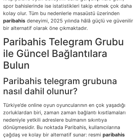
spor bahislerinde ise istatistikleri takip etmek çok daha
kolay olur. Tüm bu nedenlerle masaüstü üzerinden
paribahis
deneyimi, 2025 yılında hâlâ güçlü ve güvenilir
bir alternatif olarak öne çıkmaktadır.
Paribahis Telegram Grubu
ile Güncel Bağlantılara
Bulun
Paribahis telegram grubuna
nasıl dahil olunur?
Türkiye’de online oyun oyuncularının en çok yaşadığı
zorluklardan biri, zaman zaman bağlantı kısıtlamaları
nedeniyle yetkili adreslere bulmanın sıkıntıya
dönüşmesidir. Bu noktada Paribahis, kullanıcılarına
çağdaş ve kolay bir alternatif sunar: resmi
paribahis