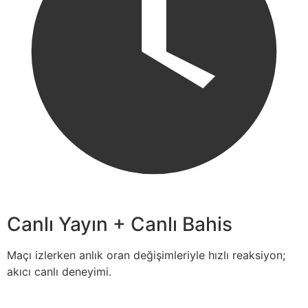
Canlı Yayın + Canlı Bahis
Maçı izlerken anlık oran değişimleriyle hızlı reaksiyon;
akıcı canlı deneyimi.