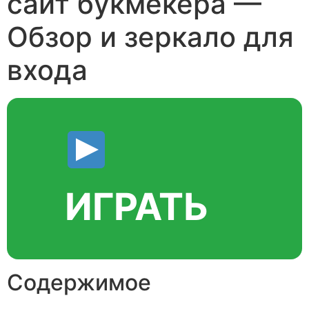
сайт букмекера —
Обзор и зеркало для
входа
ИГРАТЬ
Содержимое