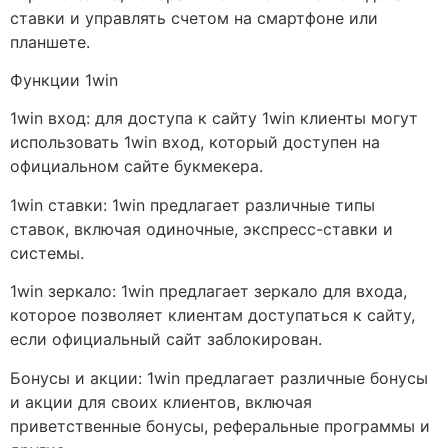
ставки и управлять счетом на смартфоне или
планшете.
Функции 1win
1win вход: для доступа к сайту 1win клиенты могут
использовать 1win вход, который доступен на
официальном сайте букмекера.
1win ставки: 1win предлагает различные типы
ставок, включая одиночные, экспресс-ставки и
системы.
1win зеркало: 1win предлагает зеркало для входа,
которое позволяет клиентам доступаться к сайту,
если официальный сайт заблокирован.
Бонусы и акции: 1win предлагает различные бонусы
и акции для своих клиентов, включая
приветственные бонусы, реферальные программы и