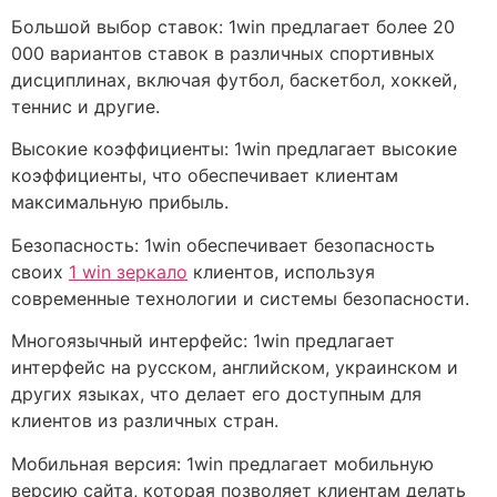
Большой выбор ставок: 1win предлагает более 20
000 вариантов ставок в различных спортивных
дисциплинах, включая футбол, баскетбол, хоккей,
теннис и другие.
Высокие коэффициенты: 1win предлагает высокие
коэффициенты, что обеспечивает клиентам
максимальную прибыль.
Безопасность: 1win обеспечивает безопасность
своих
1 win зеркало
клиентов, используя
современные технологии и системы безопасности.
Многоязычный интерфейс: 1win предлагает
интерфейс на русском, английском, украинском и
других языках, что делает его доступным для
клиентов из различных стран.
Мобильная версия: 1win предлагает мобильную
версию сайта, которая позволяет клиентам делать