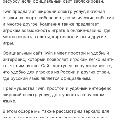
ресурсу, если официальный сайт заблокирован.
1win предлагает широкий спектр услуг, включая
ставки на спорт, киберспорт, политические события
и многое другое. Компания также предлагает
игрокам возможность играть в онлайн-казино, где
можно играть в слоты, карточные игры и другие
игры.
Официальный сайт 1win имеет простой и удобный
интерфейс, который позволяет игрокам легко найти
то, что им нужно. Сайт доступен на русском языке,
что удобно для игроков из России и других стран,
где русский язык является официальным.
Преимущества 1win: простой и удобный интерфейс,
широкий спектр услуг, доступность на русском
языке.
В этом обзоре мы также рассмотрим зеркало для
входа, которое позволяет игрокам доступаться к