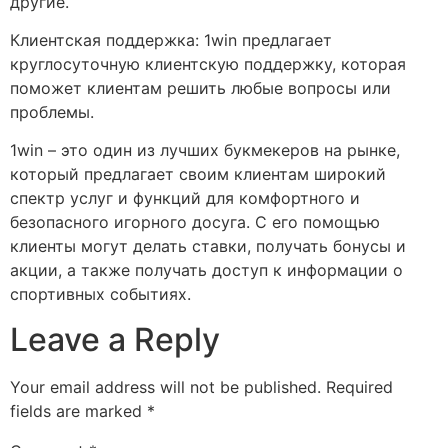
другие.
Клиентская поддержка: 1win предлагает
круглосуточную клиентскую поддержку, которая
поможет клиентам решить любые вопросы или
проблемы.
1win – это один из лучших букмекеров на рынке,
который предлагает своим клиентам широкий
спектр услуг и функций для комфортного и
безопасного игорного досуга. С его помощью
клиенты могут делать ставки, получать бонусы и
акции, а также получать доступ к информации о
спортивных событиях.
Leave a Reply
Your email address will not be published.
Required
fields are marked
*