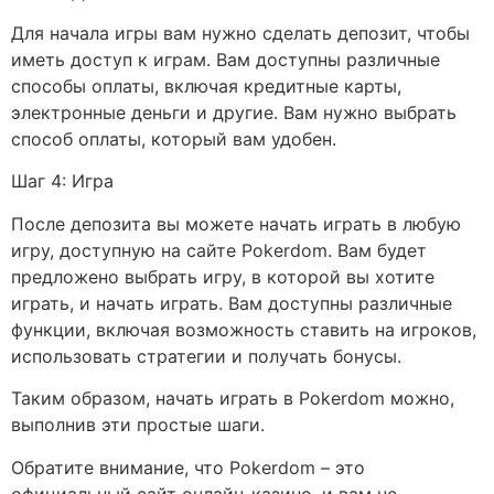
Для начала игры вам нужно сделать депозит, чтобы
иметь доступ к играм. Вам доступны различные
способы оплаты, включая кредитные карты,
электронные деньги и другие. Вам нужно выбрать
способ оплаты, который вам удобен.
Шаг 4: Игра
После депозита вы можете начать играть в любую
игру, доступную на сайте Pokerdom. Вам будет
предложено выбрать игру, в которой вы хотите
играть, и начать играть. Вам доступны различные
функции, включая возможность ставить на игроков,
использовать стратегии и получать бонусы.
Таким образом, начать играть в Pokerdom можно,
выполнив эти простые шаги.
Обратите внимание, что Pokerdom – это
официальный сайт онлайн-казино, и вам не