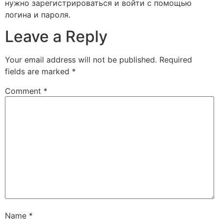
нужно зарегистрироваться и войти с помощью
логина и пароля.
Leave a Reply
Your email address will not be published.
Required
fields are marked
*
Comment
*
Name
*