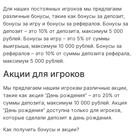
Для наших постоянных игроков мы предлагаем
различные бонусы, такие как бонусы за депозит,
бонусы за игру и бонусы за рефералов. Бонусы за
депозит – это 10% от депозита, максимум 5 000
рублей. Бонусы за игру – это 5% от суммы
выигрыша, максимум 10 000 рублей. Бонусы за
рефералов – это 10% от суммы депозита реферала,
максимум 5 000 рублей.
Акции для игроков
Мы предлагаем нашим игрокам различные акции,
такие как акция “День рождения” – это 20% от
суммы депозита, максимум 10 000 рублей. Акция
“День рождения” доступна только для игроков,
которые сделали депозит в день рождения.
Как получить бонусы и акции?