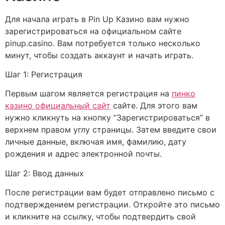
Для начала играть в Pin Up Казино вам нужно
зарегистрироваться на официальном сайте
pinup.casino. Вам потребуется только несколько
минут, чтобы создать аккаунт и начать играть.
Шаг 1: Регистрация
Первым шагом является регистрация на
пинко
казино официальный сайт
сайте. Для этого вам
нужно кликнуть на кнопку “Зарегистрироваться” в
верхнем правом углу страницы. Затем введите свои
личные данные, включая имя, фамилию, дату
рождения и адрес электронной почты.
Шаг 2: Ввод данных
После регистрации вам будет отправлено письмо с
подтверждением регистрации. Откройте это письмо
и кликните на ссылку, чтобы подтвердить свой