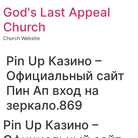
Skip
God's Last Appeal
to
content
Church
Church Website
Pin Up Казино –
Официальный сайт
Пин Ап вход на
зеркало.869
Pin Up Казино –