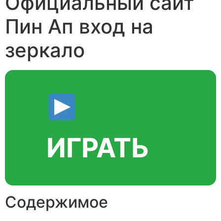
Официальный сайт
Пин Ап вход на
зеркало
ИГРАТЬ
Содержимое