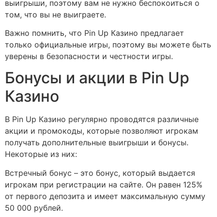
выигрыши, поэтому вам не нужно беспокоиться о
том, что вы не выиграете.
Важно помнить, что Pin Up Казино предлагает
только официальные игры, поэтому вы можете быть
уверены в безопасности и честности игры.
Бонусы и акции в Pin Up
Казино
В Pin Up Казино регулярно проводятся различные
акции и промокоды, которые позволяют игрокам
получать дополнительные выигрыши и бонусы.
Некоторые из них:
Встречный бонус – это бонус, который выдается
игрокам при регистрации на сайте. Он равен 125%
от первого депозита и имеет максимальную сумму
50 000 рублей.