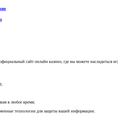
dom
m
официальный сайт онлайн казино, где вы можете насладиться игр
й;
вам в любое время;
ременные технологии для защиты вашей информации.