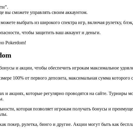
ти”.
де вы сможете управлять своим аккаунтом.
можете выбрать из широкого спектра игр, включая рулетку, блэк
опасности, чтобы защитить ваш аккаунт и деньги.
но Pokerdom!
rdom
бонусы и акции, чтобы обеспечить игрокам максимальное удовле
мере 100% от первого депозита, максимальная сумма которого со
.
ах и акциях, которые регулярно проводятся на сайте. Турниры мо
ы.
ости, которая позволяет игрокам получать бонусы и преимущест
алы.
ак покер, рулетка, бинго и другие. Акции могут быть как беспл