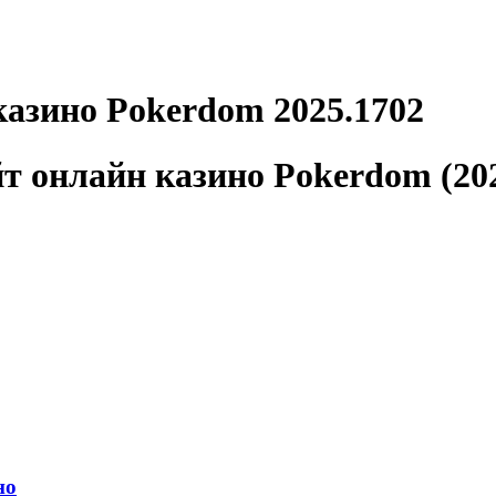
азино Pokerdom 2025.1702
 онлайн казино Pokerdom (20
но