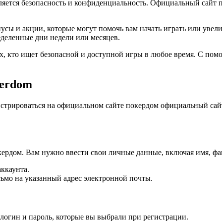
яется безопасность и конфиденциальность. Официальный сайт 
усы и акции, которые могут помочь вам начать играть или увел
еделенные дни недели или месяцев.
ех, кто ищет безопасной и доступной игры в любое время. С пом
kerdom
истрироваться на официальном сайте покердом официальный сайт.
ердом. Вам нужно ввести свои личные данные, включая имя, фа
ккаунта.
ьмо на указанный адрес электронной почты.
 логин и пароль, которые вы выбрали при регистрации.