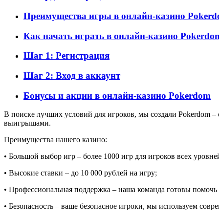
Преимущества игры в онлайн-казино Poker
Как начать играть в онлайн-казино Pokerdo
Шаг 1: Регистрация
Шаг 2: Вход в аккаунт
Бонусы и акции в онлайн-казино Pokerdom
В поиске лучших условий для игроков, мы создали Pokerdom – 
выигрышами.
Преимущества нашего казино:
• Большой выбор игр – более 1000 игр для игроков всех уровне
• Высокие ставки – до 10 000 рублей на игру;
• Профессиональная поддержка – наша команда готовы помочь 
• Безопасность – ваше безопасное игроки, мы используем сов