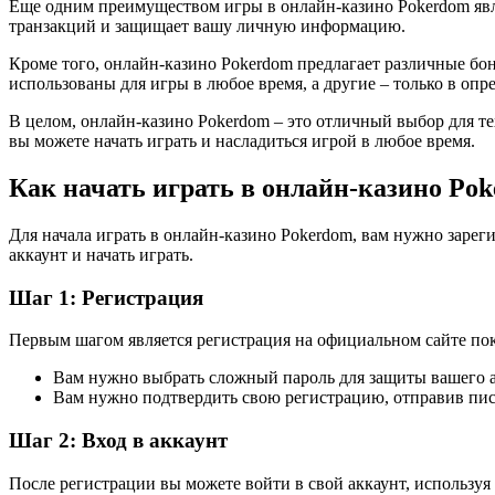
Еще одним преимуществом игры в онлайн-казино Pokerdom явл
транзакций и защищает вашу личную информацию.
Кроме того, онлайн-казино Pokerdom предлагает различные бон
использованы для игры в любое время, а другие – только в опр
В целом, онлайн-казино Pokerdom – это отличный выбор для т
вы можете начать играть и насладиться игрой в любое время.
Как начать играть в онлайн-казино Po
Для начала играть в онлайн-казино Pokerdom, вам нужно зарег
аккаунт и начать играть.
Шаг 1: Регистрация
Первым шагом является регистрация на официальном сайте пок
Вам нужно выбрать сложный пароль для защиты вашего а
Вам нужно подтвердить свою регистрацию, отправив пис
Шаг 2: Вход в аккаунт
После регистрации вы можете войти в свой аккаунт, используя