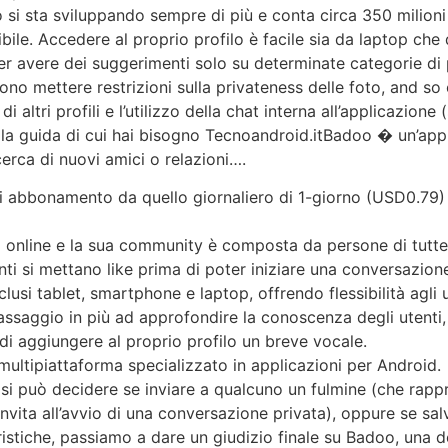
 si sta sviluppando sempre di più e conta circa 350 milioni 
ibile. Accedere al proprio profilo è facile sia da laptop che 
r avere dei suggerimenti solo su determinate categorie di pe
no mettere restrizioni sulla privateness delle foto, and so o
di altri profili e l’utilizzo della chat interna all’applicazione
� la guida di cui hai bisogno Tecnoandroid.itBadoo � un’app
cerca di nuovi amici o relazioni….
 di abbonamento da quello giornaliero di 1-giorno (USD0.7
ti online e la sua community è composta da persone di tutte le
nti si mettano like prima di poter iniziare una conversazion
inclusi tablet, smartphone e laptop, offrendo flessibilità agli u
ssaggio in più ad approfondire la conoscenza degli utenti, p
i aggiungere al proprio profilo un breve vocale.
ultipiattaforma specializzato in applicazioni per Android.
, si può decidere se inviare a qualcuno un fulmine (che rap
nvita all’avvio di una conversazione privata), oppure se salv
stiche, passiamo a dare un giudizio finale su Badoo, una del