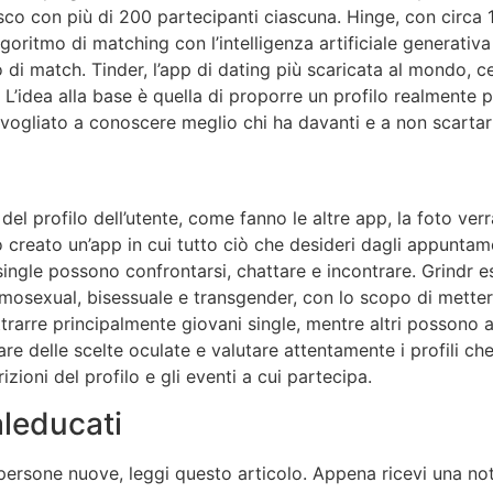
o con più di 200 partecipanti ciascuna. Hinge, con circa 15 m
lgoritmo di matching con l’intelligenza artificiale generativ
di match. Tinder, l’app di dating più scaricata al mondo, cer
’idea alla base è quella di proporre un profilo realmente p
invogliato a conoscere meglio chi ha davanti e a non scarta
 del profilo dell’utente, come fanno le altre app, la foto ve
 creato un’app in cui tutto ciò che desideri dagli appuntame
 single possono confrontarsi, chattare e incontrare. Grindr e
omosexual, bisessuale e transgender, con lo scopo di mettere
ttrarre principalmente giovani single, mentre altri possono 
fare delle scelte oculate e valutare attentamente i profili ch
zioni del profilo e gli eventi a cui partecipa.
aleducati
persone nuove, leggi questo articolo. Appena ricevi una no