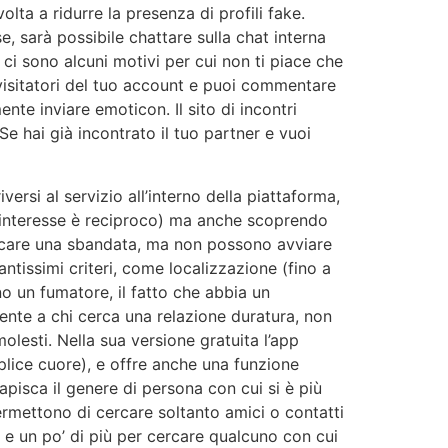
olta a ridurre la presenza di profili fake.
se, sarà possibile chattare sulla chat interna
ci sono alcuni motivi per cui non ti piace che
ei visitatori del tuo account e puoi commentare
te inviare emoticon. Il sito di incontri
Se hai già incontrato il tuo partner e vuoi
rsi al servizio all’interno della piattaforma,
 l’interesse è reciproco) ma anche scoprendo
nicare una sbandata, ma non possono avviare
a tantissimi criteri, come localizzazione (fino a
eno un fumatore, il fatto che abbia un
mente a chi cerca una relazione duratura, non
olesti. Nella sua versione gratuita l’app
lice cuore), e offre anche una funzione
pisca il genere di persona con cui si è più
ermettono di cercare soltanto amici o contatti
i e un po’ di più per cercare qualcuno con cui