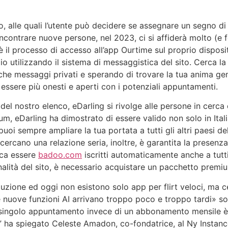
o, alle quali l’utente può decidere se assegnare un segno di
contrare nuove persone, nel 2023, ci si affiderà molto (e for
e è il processo di accesso all’app Ourtime sul proprio dispos
 utilizzando il sistema di messaggistica del sito. Cerca la
anche messaggi privati e sperando di trovare la tua anima g
essere più onesti e aperti con i potenziali appuntamenti.
el nostro elenco, eDarling si rivolge alle persone in cerca 
, eDarling ha dimostrato di essere valido non solo in Itali
 puoi sempre ampliare la tua portata a tutti gli altri paesi 
cercano una relazione seria, inoltre, è garantita la presenza 
ica essere
badoo.com
iscritti automaticamente anche a tutti 
nalità del sito, è necessario acquistare un pacchetto premiu
oluzione ed oggi non esistono solo app per flirt veloci, ma
e nuove funzioni AI arrivano troppo poco e troppo tardi» 
er singolo appuntamento invece di un abbonamento mensile è 
” ha spiegato Celeste Amadon, co-fondatrice, al Ny Instan