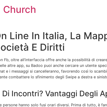
l Church
n Line In Italia, La Map
cietà E Diritti
 oltre all’interfaccia offre anche la possibilità di creare s
 delle altre app, su Badoo puoi anche cercare un utente spec
e chat e i messaggi si cancelleranno, favorendo così lo scambi
ente combattere lo sfinimento degli Swipe a destra e sinist
i Di Incontri? Vantaggi Degli
le persone hanno solo fusi orari diversi. Prima di tutto, è f