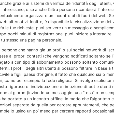
che grazie ai sistemi di verifica dell’identità degli utenti, v
i interessano, e se anche l’altra persona ricambierà l’interes
entualmente organizzare un incontro al di fuori del web. Se 
 web alternativi. Inoltre, è disponibile la visualizzazione d
a le tue richieste, puoi scrivere un messaggio o semplicemen
o pochi minuti di registrazione, puoi iniziare a interagire. 
e tu stesso una pagina personale.
ersone che hanno già un profilo sul social network di iscrive
esse ai propri contatti (che vengono notificati soltanto se
no pagato alcun tipo di abbonamento possono soltanto comu
feriti. I profili degli altri utenti si possono filtrare in base 
ivile e figli, paese d’origine, il fatto che qualcuno sia o m
i, come per esempio la fede religiosa. Si rivolge esplicita
sto rigoroso di individuazione e rimozione di bot e utenti m
sone al giorno (inviando un messaggio, una “rosa” o un semp
ha portato a un incontro offline, in modo che l’algoritmo ca
 sezioni separate da quella per cercare appuntamenti, che p
Bumble lo usino un po’ meno per cercare rapporti occasional