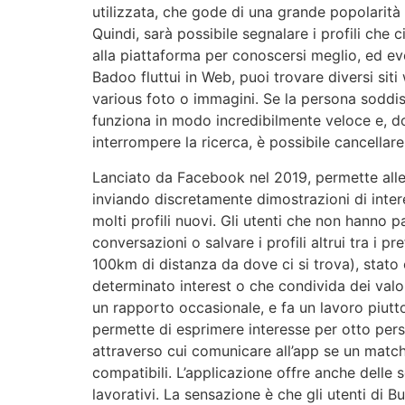
utilizzata, che gode di una grande popolarità an
Quindi, sarà possibile segnalare i profili che c
alla piattaforma per conoscersi meglio, ed ev
Badoo fluttui in Web, puoi trovare diversi siti
various foto o immagini. Se la persona soddisf
funziona in modo incredibilmente veloce e, dop
interrompere la ricerca, è possibile cancellar
Lanciato da Facebook nel 2019, permette alle p
inviando discretamente dimostrazioni di inter
molti profili nuovi. Gli utenti che non han
conversazioni o salvare i profili altrui tra i pre
100km di distanza da dove ci si trova), stato c
determinato interest o che condivida dei valor
un rapporto occasionale, e fa un lavoro piutto
permette di esprimere interesse per otto per
attraverso cui comunicare all’app se un match 
compatibili. L’applicazione offre anche delle
lavorativi. La sensazione è che gli utenti di 