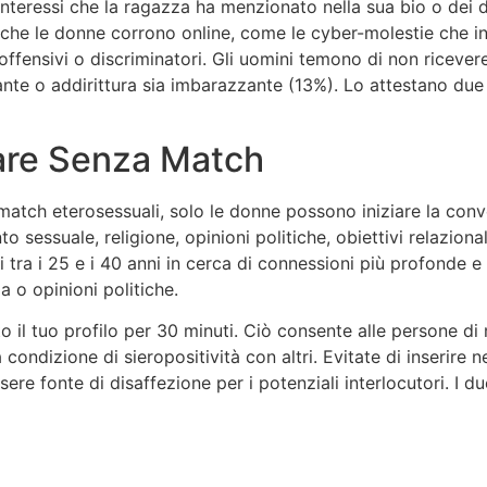
nteressi che la ragazza ha menzionato nella sua bio o dei de
i che le donne corrono online, come le cyber-molestie che in
offensivi o discriminatori. Gli uomini temono di non ricever
ante o addirittura sia imbarazzante (13%). Lo attestano due n
tare Senza Match
match eterosessuali, solo le donne possono iniziare la conve
 sessuale, religione, opinioni politiche, obiettivi relazionali
a i 25 e i 40 anni in cerca di connessioni più profonde e sic
a o opinioni politiche.
o il tuo profilo per 30 minuti. Ciò consente alle persone di
condizione di sieropositività con altri. Evitate di inserire
ere fonte di disaffezione per i potenziali interlocutori. I 