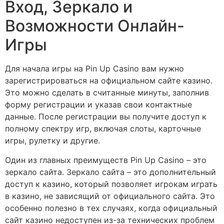
Вход, Зеркало и
Возможности Онлайн-
Игры
Для начала игры на Pin Up Casino вам нужно
зарегистрироваться на официальном сайте казино.
Это можно сделать в считанные минуты, заполнив
форму регистрации и указав свои контактные
данные. После регистрации вы получите доступ к
полному спектру игр, включая слоты, карточные
игры, рулетку и другие.
Один из главных преимуществ Pin Up Casino – это
зеркало сайта. Зеркало сайта – это дополнительный
доступ к казино, который позволяет игрокам играть
в казино, не зависящий от официального сайта. Это
особенно полезно в тех случаях, когда официальный
сайт казино недоступен из-за технических проблем