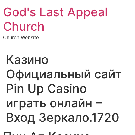
Skip
God's Last Appeal
to
content
Church
Church Website
Казино
Официальный сайт
Pin Up Casino
играть онлайн –
Вход Зеркало.1720