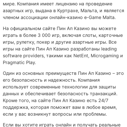
мире. Компания имеет лицензию на проведение
азартных игр, выдана в Куртрахе, Мальта, и является
членом ассоциации онлайн-казино e-Game Malta.
На официальном сайте Пин Ап Казино вы можете
играть в более 3 000 игр, включая слоты, карточные
игры, рулетку, покер и другие азартные игры. Все
игры на сайте Пин Ап Казино разработаны leading
software providers, такими как NetEnt, Microgaming и
Pragmatic Play.
Один из основных преимуществ Пин Ап Казино – это
его безопасность и надежность. Компания
использует современные технологии для защиты
данных и обеспечивает безопасность транзакций.
Кроме того, на сайте Пин Ап Казино есть 24/7
поддержка, которая поможет вам в любое время,
если у вас возникнут вопросы или проблемы.
Если вы хотите играть онлайн и получать реальные