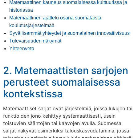
Matemaattinen kauneus suomalaisessa kulttuurissa ja
historiassa
Matemaattinen ajattelu osana suomalaista
koulutusjärjestelmää
Syvällisemmät yhteydet ja suomalainen innovatiivisuus
Tulevaisuuden näkymät
Yhteenveto
2. Matemaattisten sarjojen
perusteet suomalaisessa
kontekstissa
Matemaattiset sarjat ovat järjestelmiä, joissa lukujen tai
funktioiden jono kehittyy systemaattisesti, usein
toistuvien sääntöjen tai kaavojen avulla. Suomessa
sarjat näkyvät esimerkiksi talouskasvudatamina, jossa
talouden vuosittaisia kasvulukuja analysoidaan pitkissä