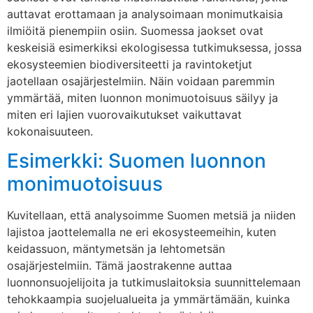
auttavat erottamaan ja analysoimaan monimutkaisia
ilmiöitä pienempiin osiin. Suomessa jaokset ovat
keskeisiä esimerkiksi ekologisessa tutkimuksessa, jossa
ekosysteemien biodiversiteetti ja ravintoketjut
jaotellaan osajärjestelmiin. Näin voidaan paremmin
ymmärtää, miten luonnon monimuotoisuus säilyy ja
miten eri lajien vuorovaikutukset vaikuttavat
kokonaisuuteen.
Esimerkki: Suomen luonnon
monimuotoisuus
Kuvitellaan, että analysoimme Suomen metsiä ja niiden
lajistoa jaottelemalla ne eri ekosysteemeihin, kuten
keidassuon, mäntymetsän ja lehtometsän
osajärjestelmiin. Tämä jaostrakenne auttaa
luonnonsuojelijoita ja tutkimuslaitoksia suunnittelemaan
tehokkaampia suojelualueita ja ymmärtämään, kuinka