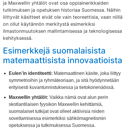
ja Maxwellin yhtälöt ovat osa oppiainerikkaiden
tutkimuksen ja opetuksen historiaa Suomessa. Näihin
liittyvät käsitteet eivät ole vain teoreettisia, vaan niillä
on ollut käytännön merkitystä esimerkiksi
ilmastonmuutoksen mallintamisessa ja teknologisessa
kehityksessä.
Esimerkkejä suomalaisista
matemaattisista innovaatioista
Eulen’in identiteetti:
Matemaattinen käsite, joka liittyy
symmetrioihin ja ryhmäteoriaan, ja sitä hyödynnetään
erityisesti kuvantunnistuksessa ja tietokonenäössä.
Maxwellin yhtälöt:
Vaikka nämä ovat alun perin
skotlantilaisen fyysikon Maxwellin kehittämiä,
suomalaiset tutkijat ovat olleet aktiivisia niiden
soveltamisessa esimerkiksi sähkömagnetismin
opetuksessa ja tutkimuksessa Suomessa.