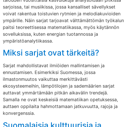
sarjoissa, tai musiikissa, jossa kansalliset sävellykset
voivat rakentua toistuvien rytmien ja melodiakuvioiden
ympärille. Näin sarjat tarjoavat välttämättömän työkalun
paitsi teoreettisessa matematiikassa, myös käytännön
sovelluksissa, kuten energian tuotannossa ja
ympäristöanalytiikassa.
Miksi sarjat ovat tärkeitä?
Sarjat mahdollistavat ilmiöiden mallintamisen ja
ennustamisen. Esimerkiksi Suomessa, jossa
ilmastonmuutos vaikuttaa merkittävästi
ekosysteemeihin, lämpötilojen ja sademäärien sarjat
auttavat ymmärtämään pitkän aikavälin trendejä.
Samalla ne ovat keskeisiä matematiikan opetuksessa,
auttaen oppilaita hahmottamaan jatkuvuutta, rajoja ja
konvergenssia.
Suomalaisia kulttuurisia ja