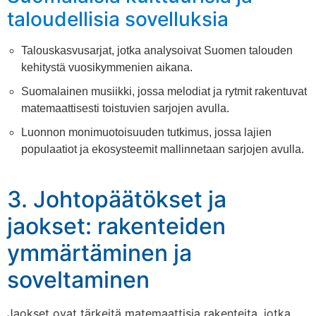
taloudellisia sovelluksia
Talouskasvusarjat, jotka analysoivat Suomen talouden
kehitystä vuosikymmenien aikana.
Suomalainen musiikki, jossa melodiat ja rytmit rakentuvat
matemaattisesti toistuvien sarjojen avulla.
Luonnon monimuotoisuuden tutkimus, jossa lajien
populaatiot ja ekosysteemit mallinnetaan sarjojen avulla.
3. Johtopäätökset ja
jaokset: rakenteiden
ymmärtäminen ja
soveltaminen
Jaokset ovat tärkeitä matemaattisia rakenteita, jotka