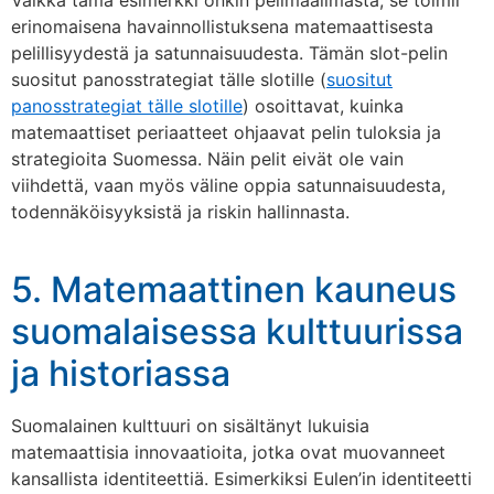
Vaikka tämä esimerkki onkin pelimaailmasta, se toimii
erinomaisena havainnollistuksena matemaattisesta
pelillisyydestä ja satunnaisuudesta. Tämän slot-pelin
suositut panosstrategiat tälle slotille (
suositut
panosstrategiat tälle slotille
) osoittavat, kuinka
matemaattiset periaatteet ohjaavat pelin tuloksia ja
strategioita Suomessa. Näin pelit eivät ole vain
viihdettä, vaan myös väline oppia satunnaisuudesta,
todennäköisyyksistä ja riskin hallinnasta.
5. Matemaattinen kauneus
suomalaisessa kulttuurissa
ja historiassa
Suomalainen kulttuuri on sisältänyt lukuisia
matemaattisia innovaatioita, jotka ovat muovanneet
kansallista identiteettiä. Esimerkiksi Eulen’in identiteetti