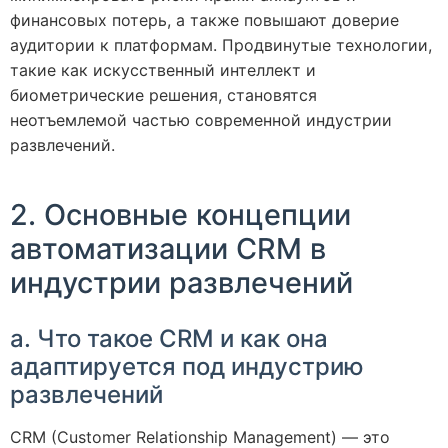
финансовых потерь, а также повышают доверие
аудитории к платформам. Продвинутые технологии,
такие как искусственный интеллект и
биометрические решения, становятся
неотъемлемой частью современной индустрии
развлечений.
2. Основные концепции
автоматизации CRM в
индустрии развлечений
a. Что такое CRM и как она
адаптируется под индустрию
развлечений
CRM (Customer Relationship Management) — это