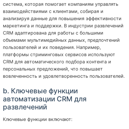
система, которая помогает компаниям управлять
взаимодействиями с клиентами, собирая и
анализируя данные для повышения эффективности
маркетинга и поддержки. В индустрии развлечений
CRM адаптирована для работы с большими
объемами мультимедийных данных, предпочтений
пользователей и их поведения. Например,
платформы стриминговых сервисов используют
CRM для автоматического подбора контента и
персональных предложений, что повышает
вовлеченность и удовлетворенность пользователей.
b. Ключевые функции
автоматизации CRM для
развлечений
Ключевые функции включают: