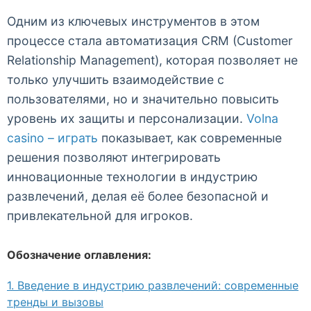
Одним из ключевых инструментов в этом
процессе стала автоматизация CRM (Customer
Relationship Management), которая позволяет не
только улучшить взаимодействие с
пользователями, но и значительно повысить
уровень их защиты и персонализации.
Volna
casino – играть
показывает, как современные
решения позволяют интегрировать
инновационные технологии в индустрию
развлечений, делая её более безопасной и
привлекательной для игроков.
Обозначение оглавления:
1. Введение в индустрию развлечений: современные
тренды и вызовы