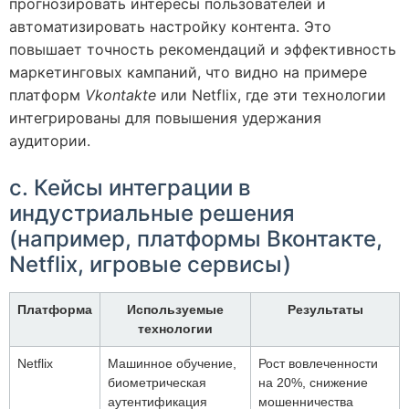
прогнозировать интересы пользователей и
автоматизировать настройку контента. Это
повышает точность рекомендаций и эффективность
маркетинговых кампаний, что видно на примере
платформ
Vkontakte
или Netflix, где эти технологии
интегрированы для повышения удержания
аудитории.
c. Кейсы интеграции в
индустриальные решения
(например, платформы Вконтакте,
Netflix, игровые сервисы)
Платформа
Используемые
Результаты
технологии
Netflix
Машинное обучение,
Рост вовлеченности
биометрическая
на 20%, снижение
аутентификация
мошенничества