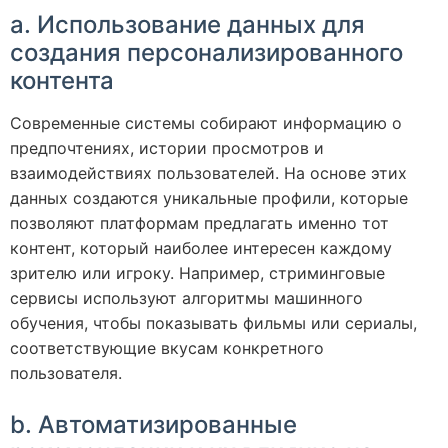
a. Использование данных для
создания персонализированного
контента
Современные системы собирают информацию о
предпочтениях, истории просмотров и
взаимодействиях пользователей. На основе этих
данных создаются уникальные профили, которые
позволяют платформам предлагать именно тот
контент, который наиболее интересен каждому
зрителю или игроку. Например, стриминговые
сервисы используют алгоритмы машинного
обучения, чтобы показывать фильмы или сериалы,
соответствующие вкусам конкретного
пользователя.
b. Автоматизированные