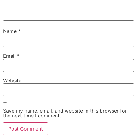
Name
*
Email
*
Website
Save my name, email, and website in this browser for
the next time I comment.