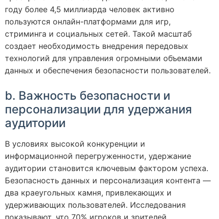
году более 4,5 миллиарда человек активно
пользуются онлайн-платформами для игр,
стриминга и социальных сетей. Такой масштаб
создает необходимость внедрения передовых
технологий для управления огромными объемами
данных и обеспечения безопасности пользователей.
b. Важность безопасности и
персонализации для удержания
аудитории
В условиях высокой конкуренции и
информационной перегруженности, удержание
аудитории становится ключевым фактором успеха.
Безопасность данных и персонализация контента —
два краеугольных камня, привлекающих и
удерживающих пользователей. Исследования
показывают, что 70% игроков и зрителей