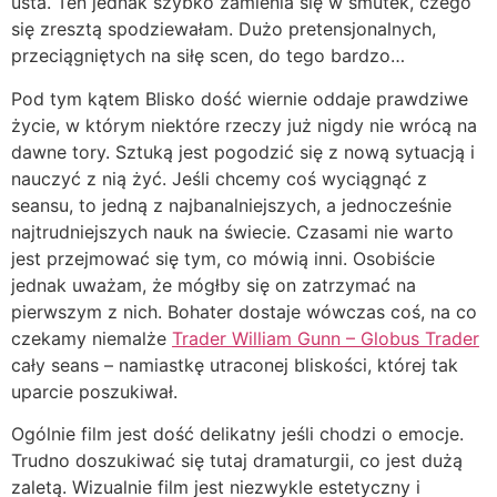
usta. Ten jednak szybko zamienia się w smutek, czego
się zresztą spodziewałam. Dużo pretensjonalnych,
przeciągniętych na siłę scen, do tego bardzo…
Pod tym kątem Blisko dość wiernie oddaje prawdziwe
życie, w którym niektóre rzeczy już nigdy nie wrócą na
dawne tory. Sztuką jest pogodzić się z nową sytuacją i
nauczyć z nią żyć. Jeśli chcemy coś wyciągnąć z
seansu, to jedną z najbanalniejszych, a jednocześnie
najtrudniejszych nauk na świecie. Czasami nie warto
jest przejmować się tym, co mówią inni. Osobiście
jednak uważam, że mógłby się on zatrzymać na
pierwszym z nich. Bohater dostaje wówczas coś, na co
czekamy niemalże
Trader William Gunn – Globus Trader
cały seans – namiastkę utraconej bliskości, której tak
uparcie poszukiwał.
Ogólnie film jest dość delikatny jeśli chodzi o emocje.
Trudno doszukiwać się tutaj dramaturgii, co jest dużą
zaletą. Wizualnie film jest niezwykle estetyczny i