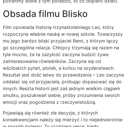
potrafimy sobie z tym poradzic, to co dopiero dzieci.
Obsada filmu Blisko
Film opowiada historię trzynastoletniego Leo, który
rozpoczyna właśnie naukę w nowej szkole. Towarzyszy
mu jego bardzo bliski przyjaciel Remi, z którym łączy
go szczególna relacja. Chłopcy trzymają się razem na
tyle mocno, że ta zażyłość zaczyna budzić żywe
zainteresowanie rówieśników. Zaczyna się od
wścibskich pytań, plotek, a końcu na szyderstwach.
Rezultat jest dość łatwy do przewidzenia – Leo zaczyna
oddalać się od przyjaciela, próbując dopasować się do
innych. Reszta historii jest zaś jednym wielkim ciągiem
smutku, poszukiwań siebie, próby zrozumienia swoich
emocji oraz pogodzenia z rzeczywistością.
Pojawiają się również złe decyzje, z których
konsekwencjami należy się mierzyć i to niejednokrotnie
w sposób bolesny. To rozdziera serce, kiedy