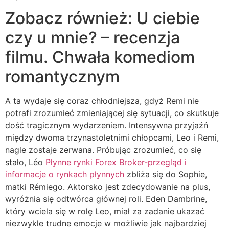
Zobacz również: U ciebie
czy u mnie? – recenzja
filmu. Chwała komediom
romantycznym
A ta wydaje się coraz chłodniejsza, gdyż Remi nie
potrafi zrozumieć zmieniającej się sytuacji, co skutkuje
dość tragicznym wydarzeniem. Intensywna przyjaźń
między dwoma trzynastoletnimi chłopcami, Leo i Remi,
nagle zostaje zerwana. Próbując zrozumieć, co się
stało, Léo
Płynne rynki Forex Broker-przegląd i
informacje o rynkach płynnych
zbliża się do Sophie,
matki Rémiego. Aktorsko jest zdecydowanie na plus,
wyróżnia się odtwórca głównej roli. Eden Dambrine,
który wciela się w rolę Leo, miał za zadanie ukazać
niezwykle trudne emocje w możliwie jak najbardziej