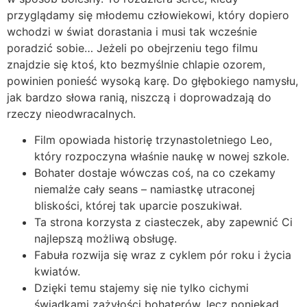
przyglądamy się młodemu człowiekowi, który dopiero
wchodzi w świat dorastania i musi tak wcześnie
poradzić sobie… Jeżeli po obejrzeniu tego filmu
znajdzie się ktoś, kto bezmyślnie chlapie ozorem,
powinien ponieść wysoką karę. Do głębokiego namysłu,
jak bardzo słowa ranią, niszczą i doprowadzają do
rzeczy nieodwracalnych.
Film opowiada historię trzynastoletniego Leo,
który rozpoczyna właśnie naukę w nowej szkole.
Bohater dostaje wówczas coś, na co czekamy
niemalże cały seans – namiastkę utraconej
bliskości, której tak uparcie poszukiwał.
Ta strona korzysta z ciasteczek, aby zapewnić Ci
najlepszą możliwą obsługę.
Fabuła rozwija się wraz z cyklem pór roku i życia
kwiatów.
Dzięki temu stajemy się nie tylko cichymi
świadkami zażyłości bohaterów, lecz poniekąd